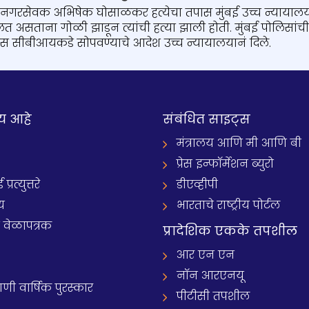
 नगरसेवक अभिषेक घोसाळकर हत्येचा तपास मुंबई उच्च न्यायालय
लत असताना गोळी झाडून त्यांची हत्या झाली होती. मुंबई पोलिसांच
 तपास सीबीआयकडे सोपवण्याचे आदेश उच्च न्यायालयानं दिले.
य आहे
संबंधित साइट्स
मंत्रालय आणि मी आणि बी
प्रेस इन्फॉर्मेशन ब्युरो
रत्युत्तरे
डीएव्हीपी
य
भारताचे राष्ट्रीय पोर्टल
े वेळापत्रक
प्रादेशिक एकके तपशील
आर एन एन
नॉन आरएनयू
 वार्षिक पुरस्कार
पीटीसी तपशील