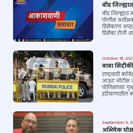
बीड जिल्ह्य
बीड जिल्ह्यात
पोलीस अधीक्षक
डिसेंबरला अपह
डिसेंबर रोजी ध
October 18, 202
बाबा सिद्दी
राष्ट्रवादी काँ
आऊट नोटीस जा
पोलिसांच्या ग
हरियाणातील कथै
September 6, 2
अभिषेक घोसा