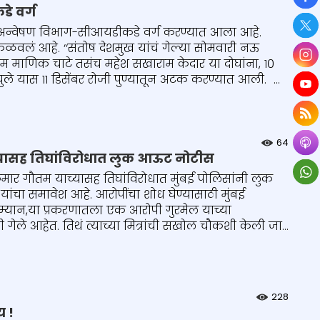
े वर्ग
हे अन्वेषण विभाग-सीआयडीकडे वर्ग करण्यात आला आहे.
कळवलं आहे. ‘‘संतोष देशमुख यांचं गेल्या सोमवारी नऊ
ाम माणिक चाटे तसंच महेश सखाराम केदार या दोघांना, १०
ुले यास ११ डिसेंबर रोजी पुण्यातून अटक करण्यात आली. ...
64
याच्यासह तिघांविरोधात लुक आऊट नोटीस
ी शिवकुमार गौतम याच्यासह तिघांविरोधात मुंबई पोलिसांनी लुक
ा समावेश आहे. आरोपींचा शोध घेण्यासाठी मुंबई
रम्यान,या प्रकरणातला एक आरोपी गुरमेल याच्या
ेले आहेत. तिथं त्याच्या मित्रांची सखोल चौकशी केली जा...
228
य !