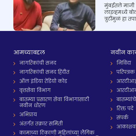
मुंबईतले माजी
लाइव्हमध्ये बो
त्रुटींमुळं हा
आमच्याबद्दल
नवीन का
नागरिकांची सनद
निविदा
नागरिकांची सनद हिंदीत
परिपत्रक
ऑल इंडिया रेडियो कोड
आरटीआई प्
वृत्तसेवा विभाग
आरटीआ
बातम्या प्रसारण सेवा विभागासाठी
बातम्यांच
नवीन धोरण
रिक्त पदे
अभिप्राय
संपर्क
अंतर्गत तक्रार समिती
आकाशवाणी
कामाच्या ठिकाणी महिलांच्या लैंगिक