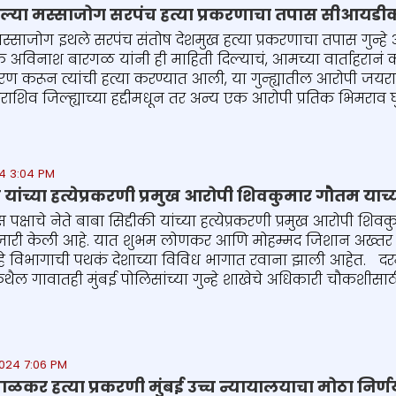
ातल्या मस्साजोग सरपंच हत्या प्रकरणाचा तपास सीआयडीकड
 मस्साजोग इथले सरपंच संतोष देशमुख हत्या प्रकरणाचा तपास गुन्
 अविनाश बारगळ यांनी ही माहिती दिल्याचं, आमच्या वार्ताहरानं 
रण करून त्यांची हत्या करण्यात आली, या गुन्ह्यातील आरोपी जयर
ाराशिव जिल्ह्याच्या हद्दीमधून तर अन्य एक आरोपी प्रतिक भिमराव घ
4 3:04 PM
की यांच्या हत्येप्रकरणी प्रमुख आरोपी शिवकुमार गौतम 
ग्रेस पक्षाचे नेते बाबा सिद्दीकी यांच्या हत्येप्रकरणी प्रमुख आरोप
री केली आहे. यात शुभम लोणकर आणि मोहम्मद जिशान अख्तर यांच
ुन्हे विभागाची पथकं देशाच्या विविध भागात रवाना झाली आहेत. द
ल गावातही मुंबई पोलिसांच्या गुन्हे शाखेचे अधिकारी चौकशीसाठी ग
024 7:06 PM
ळकर हत्या प्रकरणी मुंबई उच्च न्यायालयाचा मोठा निर्ण