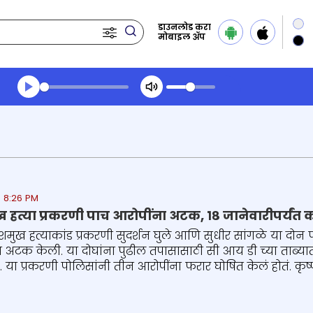
डाउनलोड करा
मोबाइल ॲप
Transcript summary
प्ले ऑडिओ
 8:26 PM
ख हत्या प्रकरणी पाच आरोपींना अटक, १८ जानेवारीपर्यंत 
ेशमुख हत्याकांड प्रकरणी सुदर्शन घुले आणि सुधीर सांगळे या द
 अटक केली. या दोघांना पुढील तपासासाठी सी आय डी च्या ताब्य
 . या प्रकरणी पोलिसांनी तीन आरोपींना फरार घोषित केलं होतं. क