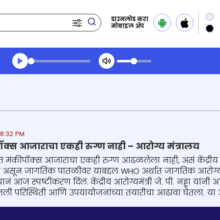
डाउनलोड करा
मोबाइल ॲप
Transcript summary
प्ले ऑडिओ
 8:32 PM
ॉक्स आजाराचा एकही रुग्ण नाही – आरोग्य मंत्रालय
यंत मंकीपॉक्स आजाराचा एकही रुग्ण आढळलेला नाही, असं केंद्रीय 
चा असून जागतिक पातळीवर याबद्दल WHO अर्थात जागतिक आरोग्य संघ
यानं आज स्पष्टीकरण दिलं. केंद्रीय आरोग्यमंत्री जे. पी. नड्डा य
ली परिस्थिती आणि उपयायोजनांच्या तयारीचा आढावा घेतला. या आजारा