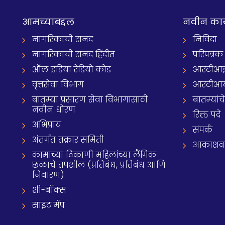
आमच्याबद्दल
नवीन का
नागरिकांची सनद
निविदा
नागरिकांची सनद हिंदीत
परिपत्रक
ऑल इंडिया रेडियो कोड
आरटीआई प्
वृत्तसेवा विभाग
आरटीआ
बातम्या प्रसारण सेवा विभागासाठी
बातम्यांच
नवीन धोरण
रिक्त पदे
अभिप्राय
संपर्क
अंतर्गत तक्रार समिती
आकाशवाणी
कामाच्या ठिकाणी महिलांच्या लैंगिक
छळाचे तपशील (प्रतिबंध, प्रतिबंध आणि
निवारण)
शी-बॉक्स
साइट मॅप