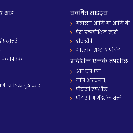
य आहे
संबंधित साइट्स
मंत्रालय आणि मी आणि बी
प्रेस इन्फॉर्मेशन ब्युरो
रत्युत्तरे
डीएव्हीपी
य
भारताचे राष्ट्रीय पोर्टल
े वेळापत्रक
प्रादेशिक एकके तपशील
आर एन एन
नॉन आरएनयू
 वार्षिक पुरस्कार
पीटीसी तपशील
पीटीसी मार्गदर्शक तत्त्वे