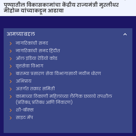
पुण्यातील विकासकामांचा केंद्रीय राज्यमंत्री मुरलीधर
मोहोळ यांच्याकडून आढावा
आमच्याबद्दल
नागरिकांची सनद
नागरिकांची सनद हिंदीत
ऑल इंडिया रेडियो कोड
वृत्तसेवा विभाग
बातम्या प्रसारण सेवा विभागासाठी नवीन धोरण
अभिप्राय
अंतर्गत तक्रार समिती
कामाच्या ठिकाणी महिलांच्या लैंगिक छळाचे तपशील
(प्रतिबंध, प्रतिबंध आणि निवारण)
शी-बॉक्स
साइट मॅप