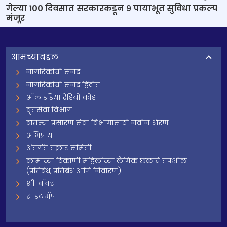
गेल्या १०० दिवसात सरकारकडून ९ पायाभूत सुविधा प्रकल्प
मंजूर
आमच्याबद्दल
नागरिकांची सनद
नागरिकांची सनद हिंदीत
ऑल इंडिया रेडियो कोड
वृत्तसेवा विभाग
बातम्या प्रसारण सेवा विभागासाठी नवीन धोरण
अभिप्राय
अंतर्गत तक्रार समिती
कामाच्या ठिकाणी महिलांच्या लैंगिक छळाचे तपशील
(प्रतिबंध, प्रतिबंध आणि निवारण)
शी-बॉक्स
साइट मॅप