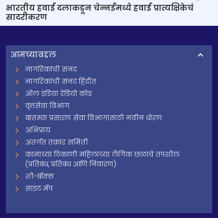
भारतीय हवाई दलाकडून चेन्नईमध्ये हवाई प्रात्यक्षिकेचं
सादरीकरण
आमच्याबद्दल
नागरिकांची सनद
नागरिकांची सनद हिंदीत
ऑल इंडिया रेडियो कोड
वृत्तसेवा विभाग
बातम्या प्रसारण सेवा विभागासाठी नवीन धोरण
अभिप्राय
अंतर्गत तक्रार समिती
कामाच्या ठिकाणी महिलांच्या लैंगिक छळाचे तपशील
(प्रतिबंध, प्रतिबंध आणि निवारण)
शी-बॉक्स
साइट मॅप