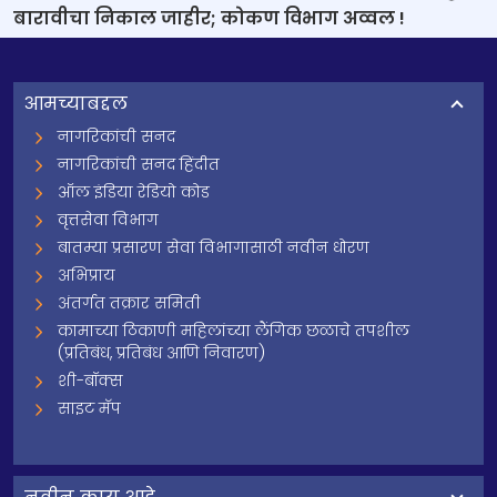
बारावीचा निकाल जाहीर; कोकण विभाग अव्वल !
आमच्याबद्दल
नागरिकांची सनद
नागरिकांची सनद हिंदीत
ऑल इंडिया रेडियो कोड
वृत्तसेवा विभाग
बातम्या प्रसारण सेवा विभागासाठी नवीन धोरण
अभिप्राय
अंतर्गत तक्रार समिती
कामाच्या ठिकाणी महिलांच्या लैंगिक छळाचे तपशील
(प्रतिबंध, प्रतिबंध आणि निवारण)
शी-बॉक्स
साइट मॅप