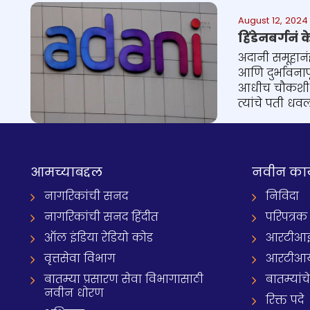
August 12, 2024
हिंडेनबर्गनं
अदानी समूहानं
आणि दुर्भावनाप
आधीच चौकशी झा
त्यांचे पती धव
आमच्याबद्दल
नवीन का
नागरिकांची सनद
निविदा
नागरिकांची सनद हिंदीत
परिपत्रक
ऑल इंडिया रेडियो कोड
आरटीआई प्
वृत्तसेवा विभाग
आरटीआ
बातम्या प्रसारण सेवा विभागासाठी
बातम्यांच
नवीन धोरण
रिक्त पदे