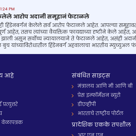
 1:24 PM
 केलेले आरोप अदानी समूहानं फेटाळले
ही हिंडेनबर्गनं केलेले सर्व आरोप फेटाळले आहेत. आपल्या समूहा
ूर्ण आहेत, तसच त्यांच्या वैयक्तिक फायद्याच्या दृष्टीने केले आहेत
ली असून सर्वोच्च न्यायालयाने ते फेटाळले आहेत, असंही अदानी सम
ल बुच यांच्याविरोधातील हिंडेनबर्ग अहवालाचा भारतीय म्युच्युअल फं
य आहे
संबंधित साइट्स
मंत्रालय आणि मी आणि बी
प्रेस इन्फॉर्मेशन ब्युरो
रत्युत्तरे
डीएव्हीपी
य
भारताचे राष्ट्रीय पोर्टल
े वेळापत्रक
प्रादेशिक एकके तपशील
आर एन एन