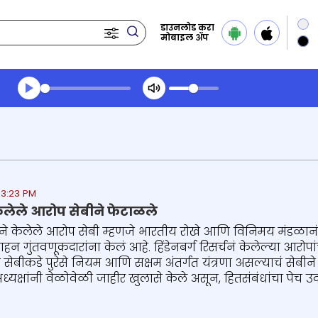
डाउनलोड करा
मोबाइल ॲप
Transcript summary
प्ले ऑडिओ
 3:23 PM
 केलेले आरोप सेबीने फेटाळले
र्चने केलेले आरोप सेबी म्हणजे भारतीय रोखे आणि विनिमय मंडळानं फे
हन गुंतवणूकदारांना केलं आहे. हिंडेनबर्ग रिसर्चनं केलेल्या आरोपांच
 सेबीकडे पुरेसे नियम आणि सक्षम अंतर्गत यंत्रणा असल्याचं सेब
बी अध्यक्षांनी वेळोवेळी जाहीर खुलासे केले असून, हितसंबंधांचा पेच 