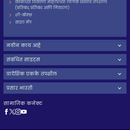
कामाच्या ठिकाणी महिलांच्या लैंगिक छळाचे तपशील
(प्रतिबंध, प्रतिबंध आणि निवारण)
शी-बॉक्स
साइट मॅप
नवीन काय आहे
संबंधित साइट्स
प्रादेशिक एकके तपशील
प्रसार भारती
सामाजिक कनेक्ट