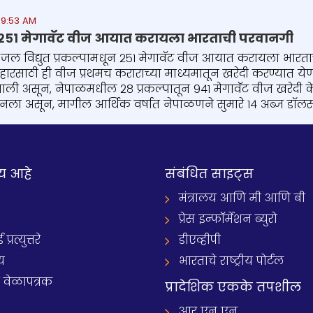
 9:53 AM
२५१ मेगावॅट वीज आयात करायला भारताची परवानगी
जल विद्युत प्रकल्पामधून २५१ मेगावॅट वीज आयात करायला भारताच्
ारसाठी ही वीज प्रथमच कराराच्या माध्यमातून खरेदी करण्यात ये
ली असून, नेपाळमधील २८ प्रकल्पातून ९४१ मेगावॅट वीज खरेदी के
बनला असून, मागील आर्थिक वर्षात नेपाळणने सुमारे १४ अब्ज डॉलर्
य आहे
संबंधित साइट्स
मंत्रालय आणि मी आणि बी
प्रेस इन्फॉर्मेशन ब्युरो
रत्युत्तरे
डीएव्हीपी
य
भारताचे राष्ट्रीय पोर्टल
े वेळापत्रक
प्रादेशिक एकके तपशील
आर एन एन