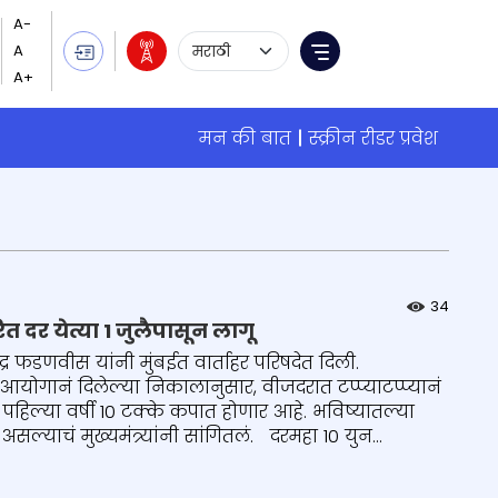
Language Selection
Menu
मन की बात
स्क्रीन रीडर प्रवेश
34
ित दर येत्या 1 जुलैपासून लागू
द्र फडणवीस यांनी मुंबईत वार्ताहर परिषदेत दिली.
गानं दिलेल्या निकालानुसार, वीजदरात टप्प्याटप्प्यानं
 पहिल्या वर्षी 10 टक्के कपात होणार आहे. भविष्यातल्या
्याचं मुख्यमंत्र्यांनी सांगितलं. दरमहा 10 युन...