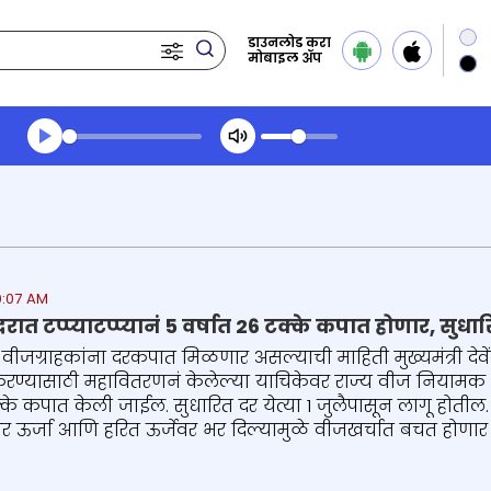
डाउनलोड करा
मोबाइल ॲप
Transcript summary
प्ले ऑडिओ
0:07 AM
रात टप्प्याटप्प्यानं 5 वर्षात 26 टक्के कपात होणार, सुधार
 वीजग्राहकांना दरकपात मिळणार असल्याची माहिती मुख्यमंत्री देवें
्यासाठी महावितरणनं केलेल्या याचिकेवर राज्य वीज नियामक आयो
्के कपात केली जाईल. सुधारित दर येत्या 1 जुलैपासून लागू होतील.
 ऊर्जा आणि हरित ऊर्जेवर भर दिल्यामुळे वीजखर्चात बचत होणार असल