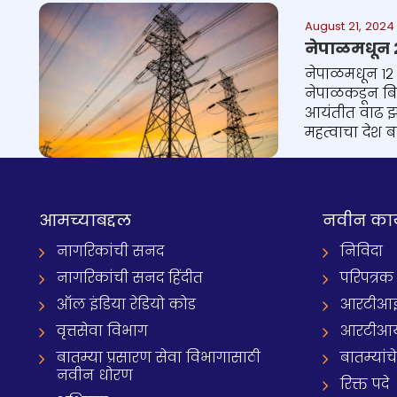
August 21, 2024
नेपाळमधून 
नेपाळमधून १२ 
नेपाळकडून बिह
आयंतीत वाढ झा
महत्वाचा देश 
आमच्याबद्दल
नवीन का
नागरिकांची सनद
निविदा
नागरिकांची सनद हिंदीत
परिपत्रक
ऑल इंडिया रेडियो कोड
आरटीआई प्
वृत्तसेवा विभाग
आरटीआ
बातम्या प्रसारण सेवा विभागासाठी
बातम्यांच
नवीन धोरण
रिक्त पदे