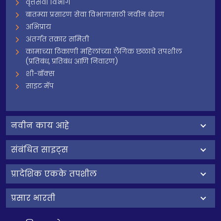
वृत्तसेवा विभाग
बातम्या प्रसारण सेवा विभागासाठी नवीन धोरण
अभिप्राय
अंतर्गत तक्रार समिती
कामाच्या ठिकाणी महिलांच्या लैंगिक छळाचे तपशील
(प्रतिबंध, प्रतिबंध आणि निवारण)
शी-बॉक्स
साइट मॅप
नवीन काय आहे
संबंधित साइट्स
प्रादेशिक एकके तपशील
प्रसार भारती