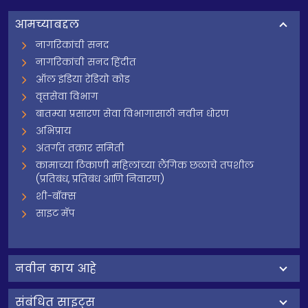
आमच्याबद्दल
नागरिकांची सनद
नागरिकांची सनद हिंदीत
ऑल इंडिया रेडियो कोड
वृत्तसेवा विभाग
बातम्या प्रसारण सेवा विभागासाठी नवीन धोरण
अभिप्राय
अंतर्गत तक्रार समिती
कामाच्या ठिकाणी महिलांच्या लैंगिक छळाचे तपशील
(प्रतिबंध, प्रतिबंध आणि निवारण)
शी-बॉक्स
साइट मॅप
नवीन काय आहे
संबंधित साइट्स