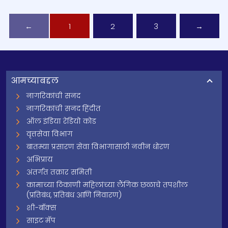
←
1
2
3
→
आमच्याबद्दल
नागरिकांची सनद
नागरिकांची सनद हिंदीत
ऑल इंडिया रेडियो कोड
वृत्तसेवा विभाग
बातम्या प्रसारण सेवा विभागासाठी नवीन धोरण
अभिप्राय
अंतर्गत तक्रार समिती
कामाच्या ठिकाणी महिलांच्या लैंगिक छळाचे तपशील
(प्रतिबंध, प्रतिबंध आणि निवारण)
शी-बॉक्स
साइट मॅप