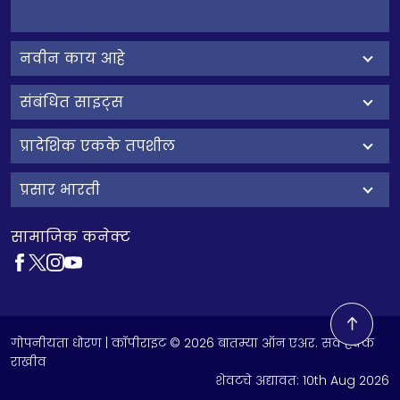
नवीन काय आहे
संबंधित साइट्स
प्रादेशिक एकके तपशील
प्रसार भारती
सामाजिक कनेक्ट
गोपनीयता धोरण
| कॉपीराइट © 2026 बातम्या ऑन एअर. सर्व हक्क
राखीव
शेवटचे अद्यावत:
10th Aug 2026