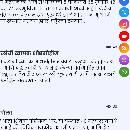
So
या मतदानाला आज संध्याकाळी ५ वाजेपर्यंत ६५ पूर्णांक ४८
ी २४ जम्मू विभागात तर १६ काश्मीरमध्ये आहेत. केंद्रीय
१ शतांश टक्के मतदान उधमपूरमध्ये झालं आहे. जम्मू आणि
 टप्प्यात मतदान झालं. पहिल्या टप्प्यात...
46
 दलांची व्यापक शोधमोहीम
षा दलांनी व्यापक शोधमोहीम राबवली. कठुआ जिल्ह्यातल्या
लीस आणि दहशतवादी यांच्यात झालेल्या चकमकीत एका
ह्यात रविवारी संध्याकाळी दहशतवादी आणि सुरक्षा दलाचे
शोधमोहीम राबवण्यात आली.
38
िगेला
र आता शिगेला पोहोचला आहे. या टप्प्यात ४० मतदारसंघांमधे
ं आहे की, विविध राजकीय पक्षांनी प्रचारसभा, आणि रोड