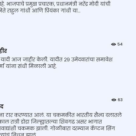
जपाचे प्रमुख प्रचारक, प्रधानमंत्री नरेंद्र मोदी यांची
ेते राहुल गांधी आणि प्रियंका गांधी या...
54
हीर
 यादी आज जाहीर केली. यादीत २९ उमेदवारांचा समावेश
्मा यांना संधी मिळाली आहे.
63
ीद
ांना ठार करण्यात आलं. या चकमकीत भारतीय सैन्य दलातले
रात्री डोडा जिल्ह्यातल्या शिवगढ असर भागात
 दहशतवाद्यांशी चकमक झाली. गोळीबारा दरम्यान कॅप्टन सिंग
्यांचं निधन झालं.