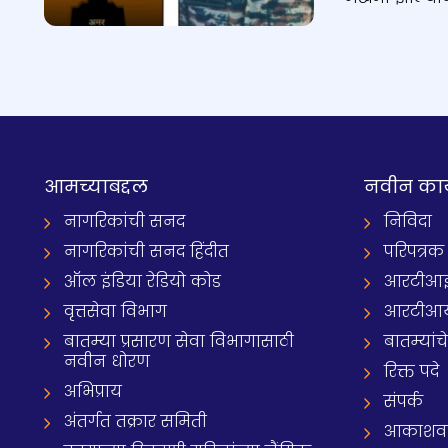
आमच्याबद्दल
नवीन का
नागरिकांची सनद
निविदा
नागरिकांची सनद हिंदीत
परिपत्रक
ऑल इंडिया रेडियो कोड
आरटीआई प्
वृत्तसेवा विभाग
आरटीआ
बातम्या प्रसारण सेवा विभागासाठी
बातम्यांच
नवीन धोरण
रिक्त पदे
अभिप्राय
संपर्क
अंतर्गत तक्रार समिती
आकाशवाणी