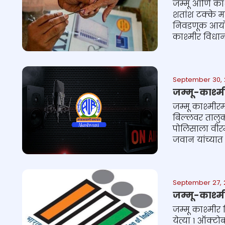
जम्मू आणि काश
शतांश टक्के मत
निवडणूक आयोगा
काश्मीर विधानस
September 30, 
जम्मू-काश्म
जम्मू काश्मीर
बिल्लवर तालु
पोलिसाला वीरम
जवान यांच्या
September 27, 
जम्मू-काश्म
जम्मू काश्मीर
येत्या १ ऑक्ट