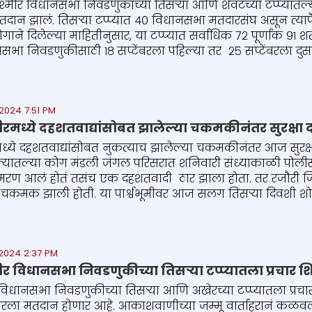
्मीर विधानसभा निवडणुकांच्या तिसऱ्या आणि शेवटच्या टप्प्यातल्
दान झालं. तिसऱ्या टप्प्यात ४० विधानसभा मतदारसंघ असून त्यापैक
ने दिलेल्या माहितीनुसार, या टप्प्यात सर्वाधिक ७२ पूर्णांक ९
भा निवडणुकीसाठी १८ सप्टेंबरला पहिल्या तर २५ सप्टेंबरला दुसऱ्या
2024 7:51 PM
ीरमध्ये दहशतवाद्यांसोबत झालेल्या चकमकीनंतर सुरक्षा
मध्ये दहशतवाद्यांसोबत नुकत्याच झालेल्या चकमकीनंतर आज सुरक्
क्यातल्या कोग मंडली जंगल परिसरात शनिवारी संध्याकाळी पो
रण आलं होतं तसंच एक दहशतवादी ठार झाला होता. तर रजौरी जिल्
त चकमक झाली होती. या पार्श्वभूमीवर आज सलग तिसऱ्या दिवशी 
2024 2:37 PM
ीर विधानसभा निवडणुकीच्या तिसऱ्या टप्प्यातला प्रचार श
 विधानसभा निवडणुकीच्या तिसऱ्या आणि अखेरच्या टप्प्यातला प्रचा
ोबरला मतदान होणार आहे. आकाशवाणीच्या जम्मू वार्ताहरानं कळवल