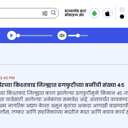
डाउनलोड करा
मोबाइल ॲप
Transcript summary
प्ले ऑडिओ
 2:42 PM
जम्मू-काश्मीरच्या किश्तवाड जिल्ह्यात ढगफुटीच्या बळींची संख्या ४५
च्या किश्तवाड जिल्ह्यात काल झालेल्या ढगफुटीमुळे किमान ४५ 
यात्रेसाठी आलेल्या अनेकांचा समावेश आहे. आत्तापर्यंत वाचवण्या
ख्य नागरिक अद्याप बेपत्ता असून मृतांचा आकडा आणखी वाढण्याची भी
लीस, लष्कर आणि स्थानिकांच्या मदतीनं मदत आणि बचाव कार्य सुरू आहे.