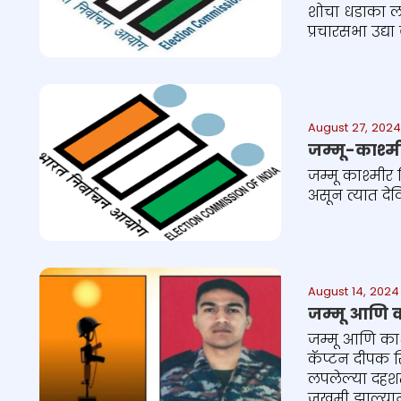
शोचा धडाका लाव
प्रचारसभा उद्या
August 27, 2024
जम्मू-काश्
जम्मू काश्मीर
असून त्यात देव
August 14, 2024
जम्मू आणि क
जम्मू आणि काश
कॅप्टन दीपक 
लपलेल्या दहशता
जखमी झाल्यानं