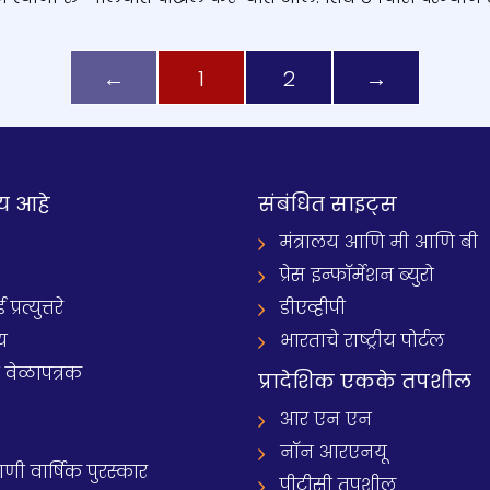
←
1
2
→
य आहे
संबंधित साइट्स
मंत्रालय आणि मी आणि बी
प्रेस इन्फॉर्मेशन ब्युरो
रत्युत्तरे
डीएव्हीपी
य
भारताचे राष्ट्रीय पोर्टल
े वेळापत्रक
प्रादेशिक एकके तपशील
आर एन एन
नॉन आरएनयू
 वार्षिक पुरस्कार
पीटीसी तपशील