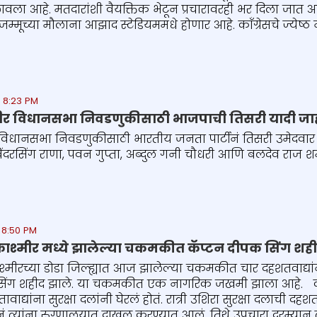
ला आहे. मतदारांशी वैयक्तिक भेटून प्रचारावरही भर दिला जात आहे. भा
 जम्मूच्या मौलाना आझाद स्टेडियममधे होणार आहे. काँग्रेसचे ज्येष्ठ न
 8:23 PM
मीर विधानसभा निवडणुकीसाठी भाजपाची तिसरी यादी जा
 विधानसभा निवडणुकीसाठी भारतीय जनता पार्टीनं तिसरी उमेदवार
िंदरसिंग राणा, पवन गुप्ता, अब्दुल गनी चौधरी आणि बलदेव राज शर
 8:50 PM
ाश्मीर मध्ये झालेल्या चकमकीत कॅप्टन दीपक सिंग शह
्मीरच्या डोडा जिल्ह्यात आज झालेल्या चकमकीत चार दहशतवाद्य
सिंग शहीद झाले. या चकमकीत एक नागरिक जखमी झाला आहे. काल 
वाद्यांना सुरक्षा दलांनी घेरलं होतं. रात्री उशिरा सुरक्षा दलाची
 त्यांना रुग्णालयात दाखल करण्यात आलं. तिथे उपचारा दरम्यान त