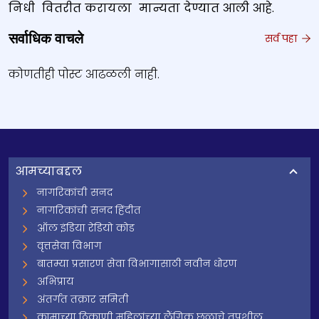
निधी वितरीत करायला मान्यता देण्यात आली आहे.
सर्वाधिक वाचले
सर्व पहा
कोणतीही पोस्ट आढळली नाही.
आमच्याबद्दल
नागरिकांची सनद
नागरिकांची सनद हिंदीत
ऑल इंडिया रेडियो कोड
वृत्तसेवा विभाग
बातम्या प्रसारण सेवा विभागासाठी नवीन धोरण
अभिप्राय
अंतर्गत तक्रार समिती
कामाच्या ठिकाणी महिलांच्या लैंगिक छळाचे तपशील