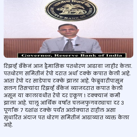
रिझर्व्ह बँकेनं आज द्वैमासिक पतधोरण आढावा जाहीर केला.
पतधोरण समितीनं रेपो दरात अर्धा टक्के कपात केली आहे.
आता रेपो दर साडेपाच टक्के झाला आहे. फेब्रुवारीपासून
सलग तिसऱ्यांदा रिझर्व्ह बँकेनं व्याजदरात कपात केली
असून या कालावधीत रेपो दर एकूण १ टक्क्यानं कमी
झाला आहे. चालू आर्थिक वर्षात चलनफुगवट्याचा दर ३
पूर्णांक ७ दशांश टक्के पर्यंत आटोक्यात राहील असा
सुधारित अंदाज पत धोरण समितीनं आढाव्यात व्यक्त केला
आहे.