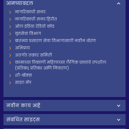
आमच्याबद्दल
नागरिकांची सनद
नागरिकांची सनद हिंदीत
ऑल इंडिया रेडियो कोड
वृत्तसेवा विभाग
बातम्या प्रसारण सेवा विभागासाठी नवीन धोरण
अभिप्राय
अंतर्गत तक्रार समिती
कामाच्या ठिकाणी महिलांच्या लैंगिक छळाचे तपशील
(प्रतिबंध, प्रतिबंध आणि निवारण)
शी-बॉक्स
साइट मॅप
नवीन काय आहे
संबंधित साइट्स