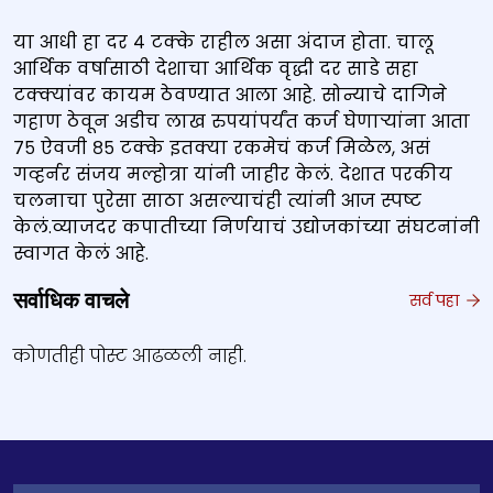
या आधी हा दर ४ टक्के राहील असा अंदाज होता. चालू
आर्थिक वर्षासाठी देशाचा आर्थिक वृद्धी दर साडे सहा
टक्क्यांवर कायम ठेवण्यात आला आहे. सोन्याचे दागिने
गहाण ठेवून अडीच लाख रुपयांपर्यंत कर्ज घेणाऱ्यांना आता
७५ ऐवजी ८५ टक्के इतक्या रकमेचं कर्ज मिळेल, असं
गव्हर्नर संजय मल्होत्रा यांनी जाहीर केलं. देशात परकीय
चलनाचा पुरेसा साठा असल्याचंही त्यांनी आज स्पष्ट
केलं.व्याजदर कपातीच्या निर्णयाचं उद्योजकांच्या संघटनांनी
स्वागत केलं आहे.
सर्वाधिक वाचले
सर्व पहा
कोणतीही पोस्ट आढळली नाही.