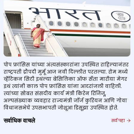
पोप फ्रांसिस यांच्या अंत्यसंस्कारांना उपस्थित राहिल्यानंतर
राष्ट्रपती द्रौपदी मुर्मू आज नवी दिल्लीत परतल्या. रोम मध्ये
व्हॅटिकन सिटी इथंल्या बेसिलिका ऑफ सँता मारीया मेगर
इथं त्यांनी काल पोप फ्रांसिस यांना आदरांजली वाहिली.
त्यांच्या सोबत संसदीय कार्य मंत्री किरेन रिजिजू,
अल्पसंख्याक व्यवहार राज्यमंत्री जॉर्ज कुरियन आणि गोवा
विधानसभेचे उपसभापती जोशूआ डिसूझा उपस्थित होते.
सर्वाधिक वाचले
सर्व पहा