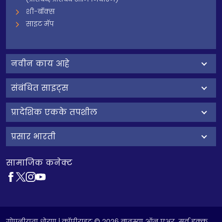
शी-बॉक्स
साइट मॅप
नवीन काय आहे
संबंधित साइट्स
प्रादेशिक एकके तपशील
प्रसार भारती
सामाजिक कनेक्ट
गोपनीयता धोरण
| कॉपीराइट © 2026 बातम्या ऑन एअर. सर्व हक्क