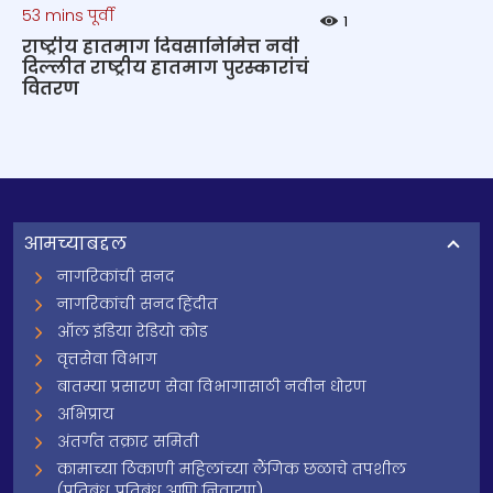
53 mins पूर्वी
1
राष्ट्रीय हातमाग दिवसानिमित्त नवी
दिल्लीत राष्ट्रीय हातमाग पुरस्कारांचं
वितरण
आमच्याबद्दल
नागरिकांची सनद
नागरिकांची सनद हिंदीत
ऑल इंडिया रेडियो कोड
वृत्तसेवा विभाग
बातम्या प्रसारण सेवा विभागासाठी नवीन धोरण
अभिप्राय
अंतर्गत तक्रार समिती
कामाच्या ठिकाणी महिलांच्या लैंगिक छळाचे तपशील
(प्रतिबंध, प्रतिबंध आणि निवारण)