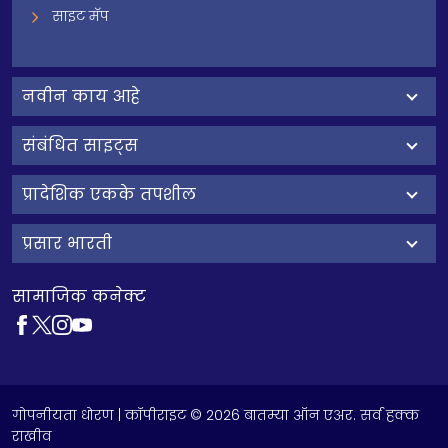
साइट मॅप
नवीन काय आहे
संबंधित साइट्स
प्रादेशिक एकके तपशील
प्रसार भारती
सामाजिक कनेक्ट
गोपनीयता धोरण
| कॉपीराइट © 2026 बातम्या ऑन एअर. सर्व हक्क
राखीव