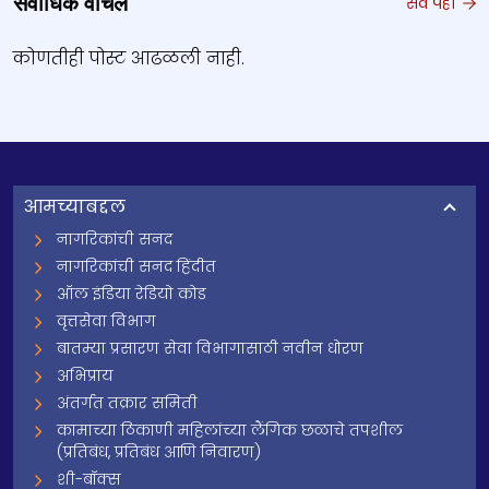
सर्वाधिक वाचले
सर्व पहा
कोणतीही पोस्ट आढळली नाही.
आमच्याबद्दल
नागरिकांची सनद
नागरिकांची सनद हिंदीत
ऑल इंडिया रेडियो कोड
वृत्तसेवा विभाग
बातम्या प्रसारण सेवा विभागासाठी नवीन धोरण
अभिप्राय
अंतर्गत तक्रार समिती
कामाच्या ठिकाणी महिलांच्या लैंगिक छळाचे तपशील
(प्रतिबंध, प्रतिबंध आणि निवारण)
शी-बॉक्स