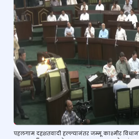
पहलगाम दहशतवादी हल्ल्यानंतर जम्मू काश्मीर विधा