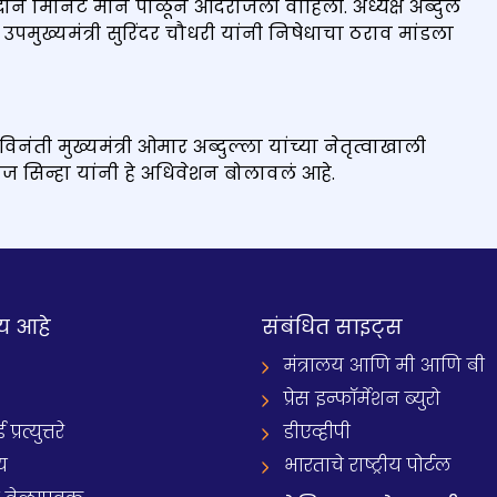
 दोन मिनिटं मौन पाळून आदरांजली वाहिली. अध्यक्ष अब्दुल
 उपमुख्यमंत्री सुरिंदर चौधरी यांनी निषेधाचा ठराव मांडला
ती मुख्यमंत्री ओमार अब्दुल्ला यांच्या नेतृत्वाखाली
ोज सिन्हा यांनी हे अधिवेशन बोलावलं आहे.
य आहे
संबंधित साइट्स
मंत्रालय आणि मी आणि बी
प्रेस इन्फॉर्मेशन ब्युरो
रत्युत्तरे
डीएव्हीपी
य
भारताचे राष्ट्रीय पोर्टल