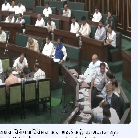
नसभेचं विशेष अधिवेशन आज भरलं आहे. कामकाज सुरु