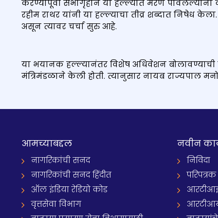
करण्यापूर्वी सभागृहाने या हल्ल्यात मरण पावलेल्यांना
रहीम राथर यांनी या हल्ल्याचा तीव्र शब्दात निषेध केला.
असून त्यावर चर्चा सुरु आहे.
या भयानक हल्ल्यानंतर विशेष अधिवेशन बोलावण्याची विनं
मंत्रिमंडळाने केली होती. त्यानुसार नायब राज्यपाल मन
आमच्याबद्दल
नवीन का
नागरिकांची सनद
निविदा
नागरिकांची सनद हिंदीत
परिपत्रक
ऑल इंडिया रेडियो कोड
आरटीआई प्
वृत्तसेवा विभाग
आरटीआ