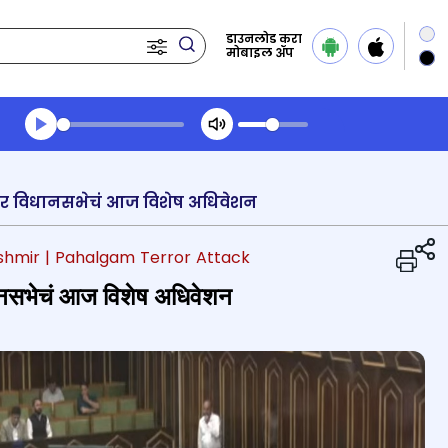
डाउनलोड करा
मोबाइल ॲप
Transcript summary
प्ले ऑडिओ
मीर विधानसभेचं आज विशेष अधिवेशन
shmir
| Pahalgam Terror Attack
िधानसभेचं आज विशेष अधिवेशन