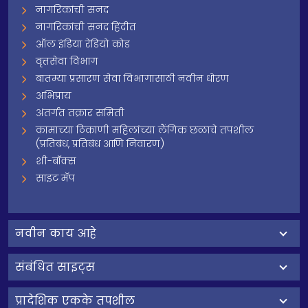
नागरिकांची सनद
नागरिकांची सनद हिंदीत
ऑल इंडिया रेडियो कोड
वृत्तसेवा विभाग
बातम्या प्रसारण सेवा विभागासाठी नवीन धोरण
अभिप्राय
अंतर्गत तक्रार समिती
कामाच्या ठिकाणी महिलांच्या लैंगिक छळाचे तपशील
(प्रतिबंध, प्रतिबंध आणि निवारण)
शी-बॉक्स
साइट मॅप
नवीन काय आहे
संबंधित साइट्स
प्रादेशिक एकके तपशील