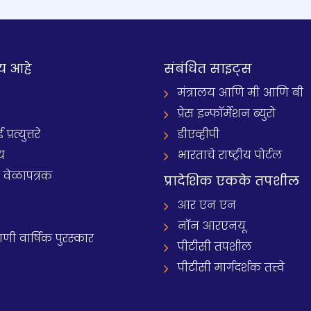
य आहे
संबंधित साइट्स
मंत्रालय आणि मी आणि बी
प्रेस इन्फॉर्मेशन ब्युरो
रत्युत्तरे
डीएव्हीपी
य
भारताचे राष्ट्रीय पोर्टल
े वेळापत्रक
प्रादेशिक एकके तपशील
आर एन एन
नॉन आरएनयू
 वार्षिक पुरस्कार
पीटीसी तपशील
पीटीसी मार्गदर्शक तत्त्वे