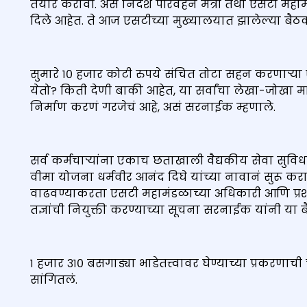
तयार करावी. असे निर्देश परिवहन मंत्री तथा एसटी महा
दिले आहेत. ते आज एसटीच्या मुख्यालयात झालेल्या बैठक
सुमारे १० हजार कोटी रुपये संचित तोटा सहन करणाऱ्या
येतो? किती देणी बाकी आहेत, या सर्वांचा लेखा-जोखा मा
निर्माण करणं गरजेचं आहे, असं सरनाईक म्हणाले.
सर्व कर्मचाऱ्यांना एकाच छताखाली वैद्यकीय सेवा सुव
वीमा योजना धर्मवीर आनंद दिघे यांच्या नावानं सुरू करावी
वाढवण्याकरता एसटी महामंडळाच्या अधिकारी आणि प्रशासन
तज्ञांची नियुक्ती करण्याच्या सूचना सरनाईक यांनी या 
१ हजार ३१० बसगाड्या भाडेतत्त्वावर घेण्याच्या प्रकरणाच
सांगितलं.