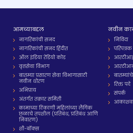
आमच्याबद्दल
नवीन का
नागरिकांची सनद
निविदा
नागरिकांची सनद हिंदीत
परिपत्रक
ऑल इंडिया रेडियो कोड
आरटीआई प्
वृत्तसेवा विभाग
आरटीआ
बातम्या प्रसारण सेवा विभागासाठी
बातम्यांच
नवीन धोरण
रिक्त पदे
अभिप्राय
संपर्क
अंतर्गत तक्रार समिती
आकाशवाणी
कामाच्या ठिकाणी महिलांच्या लैंगिक
छळाचे तपशील (प्रतिबंध, प्रतिबंध आणि
निवारण)
शी-बॉक्स