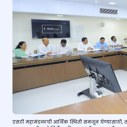
एसटी महामंडळाची आर्थिक स्थिती समजून घेण्यासाठी, त