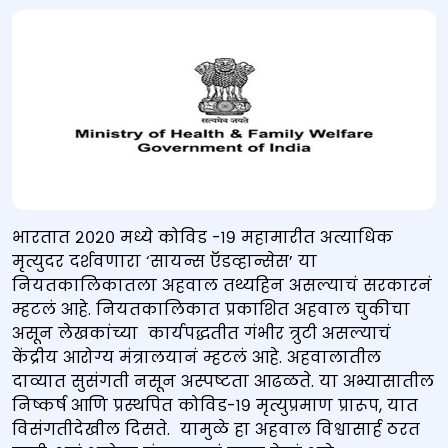
भारतात २०२० मध्ये कोविड -१९ महामारीत अत्याधिक
मृत्युदर दर्शवणारा ‘सायन्स ऍडव्हान्सेस’ या
नियतकालिकातला अहवाल तथ्यहिन असल्याचं सरकारनं
म्हटलं आहे. नियतकालिकात प्रकाशित अहवाल चुकीचा
असून लेखकांच्या कार्यपद्धतीत गंभीर त्रुटी असल्याचं
केंद्रीय आरोग्य मंत्रालयानं म्हटलं आहे. अहवालातील
दाव्यात सुसंगती नसून अस्पष्टता आढळते. या अभ्यासातील
निष्कर्ष आणि प्रस्थपित कोविड-१९ मृत्युप्रमाण प्रारूप, यात
विसंगतीदेखील दिसते. यामुळे हा अहवाल विश्वासार्ह ठरत