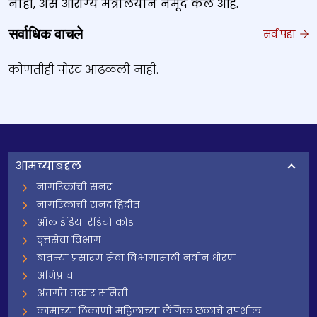
नाही, असं आरोग्य मंत्रालयानं नमूद केलं आहे.
सर्वाधिक वाचले
सर्व पहा
कोणतीही पोस्ट आढळली नाही.
आमच्याबद्दल
नागरिकांची सनद
नागरिकांची सनद हिंदीत
ऑल इंडिया रेडियो कोड
वृत्तसेवा विभाग
बातम्या प्रसारण सेवा विभागासाठी नवीन धोरण
अभिप्राय
अंतर्गत तक्रार समिती
कामाच्या ठिकाणी महिलांच्या लैंगिक छळाचे तपशील