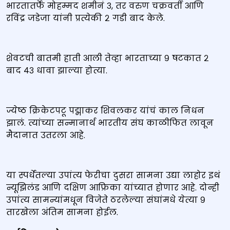
भारतातर्फे मोहम्मद शमीनं ३, तर वरुण चक्रवर्ती आणि
रविंद्र जडेजा यांनी प्रत्येकी २ गडी बाद केले.
शेवटची बातमी हाती आली तेव्हा भारताच्या ९ षटकात २
बाद ४३ धावा झाल्या होत्या.
ज्येष्ठ क्रिकेटपटू पद्माकर शिवलकर यांचं काल निधन
झालं. त्यांच्या सन्मानार्थ भारतीय संघ काळीफित लावून
मैदानात उतरला आहे.
या स्पर्धेतल्या उपांत्य फेरीचा दुसरा सामना उद्या लाहोर इथं
न्यूझिलंड आणि दक्षिण आफ्रिका यांच्यात होणार आहे. दोन्ही
उपांत्य सामन्यांमधून विजेते ठरलेल्या संघांमधे येत्या ९
तारखेला अंतिम सामना होईल.