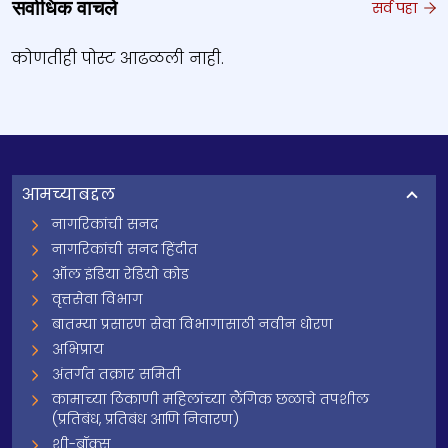
सर्वाधिक वाचले
सर्व पहा
कोणतीही पोस्ट आढळली नाही.
आमच्याबद्दल
नागरिकांची सनद
नागरिकांची सनद हिंदीत
ऑल इंडिया रेडियो कोड
वृत्तसेवा विभाग
बातम्या प्रसारण सेवा विभागासाठी नवीन धोरण
अभिप्राय
अंतर्गत तक्रार समिती
कामाच्या ठिकाणी महिलांच्या लैंगिक छळाचे तपशील
(प्रतिबंध, प्रतिबंध आणि निवारण)
शी-बॉक्स