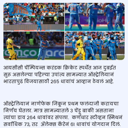
आयसीसी चॅम्पियन्स करंडक क्रिकेट स्पर्धेत आज दुबईत
सुरू असलेल्या पहिल्या उपांत्य सामन्यात ऑस्ट्रेलियानं
भारतापुढं विजयासाठी २६५ धावांचं आव्हान ठेवलं आहे.
ऑस्ट्रेलियानं नाणेफेक जिंकून प्रथम फलंदाजी करायचा
निर्णय घेतला. मात्र सामन्यातले ३ चेंडू बाकी असताना
त्यांचा डाव २६४ धावांवर संपला. कर्णधार स्टीव्हन स्मिथनं
सर्वाधिक ७३, तर ॲलेक्स कॅरेनं ६१ धावांचं योगदान दिलं.