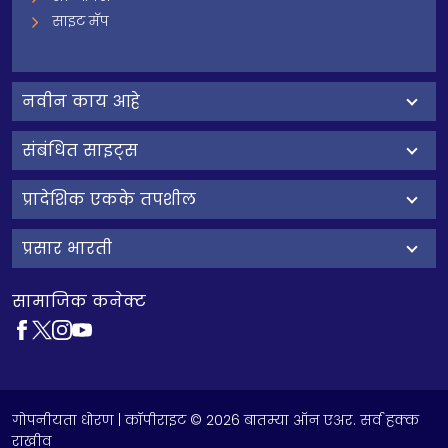
साइट मॅप
नवीन काय आहे
संबंधित साइट्स
प्रादेशिक एकके तपशील
प्रसार भारती
सामाजिक कनेक्ट
गोपनीयता धोरण
| कॉपीराइट © 2026 बातम्या ऑन एअर. सर्व हक्क
राखीव