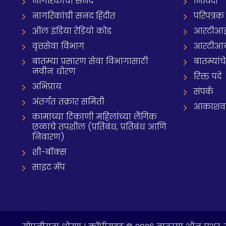
नागरिकांची सनद
निविदा
नागरिकांची सनद हिंदीत
परिपत्रक
ऑल इंडिया रेडियो कोड
आरटीआई प्
वृत्तसेवा विभाग
आरटीआ
बातम्या प्रसारण सेवा विभागासाठी
बातम्यांच
नवीन धोरण
रिक्त पदे
अभिप्राय
संपर्क
अंतर्गत तक्रार समिती
आकाशवाणी
कामाच्या ठिकाणी महिलांच्या लैंगिक
छळाचे तपशील (प्रतिबंध, प्रतिबंध आणि
निवारण)
शी-बॉक्स
साइट मॅप