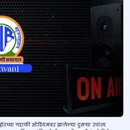
रच्या गद्दाफी स्टेडियमवर झालेल्या दुसऱ्या उपांत्य