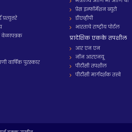
मंत्रालय आणि मी आणि बी
प्रेस इन्फॉर्मेशन ब्युरो
रत्युत्तरे
डीएव्हीपी
य
भारताचे राष्ट्रीय पोर्टल
े वेळापत्रक
प्रादेशिक एकके तपशील
आर एन एन
नॉन आरएनयू
 वार्षिक पुरस्कार
पीटीसी तपशील
पीटीसी मार्गदर्शक तत्त्वे