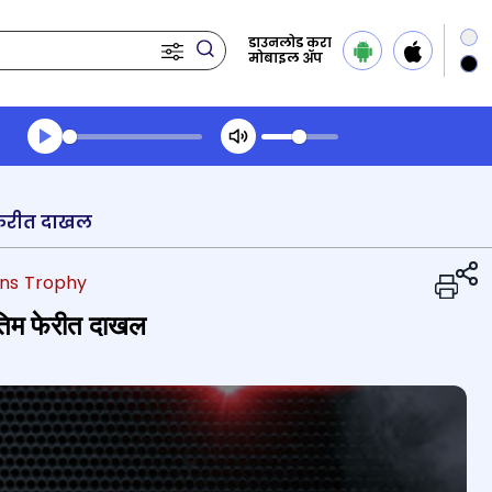
डाउनलोड करा
मोबाइल ॲप
Transcript summary
प्ले ऑडिओ
फेरीत दाखल
ns Trophy
िम फेरीत दाखल