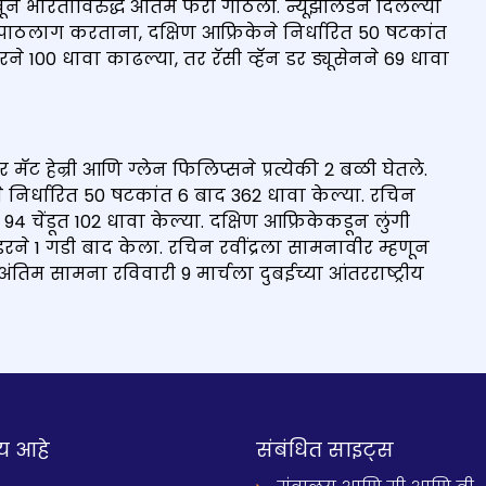
ून भारताविरुद्ध अंतिम फेरी गाठली. न्यूझीलंडने दिलेल्या
ाचा पाठलाग करताना, दक्षिण आफ्रिकेने निर्धारित 50 षटकांत
रने 100 धावा काढल्या, तर रॅसी व्हॅन डर ड्यूसेनने 69 धावा
ॅट हेन्री आणि ग्लेन फिलिप्सने प्रत्येकी 2 बळी घेतले.
डने निर्धारित 50 षटकांत 6 बाद 362 धावा केल्या. रचिन
 94 चेंडूत 102 धावा केल्या. दक्षिण आफ्रिकेकडून लुंगी
ने 1 गडी बाद केला. रचिन रवींद्रला सामनावीर म्हणून
तिम सामना रविवारी 9 मार्चला दुबईच्या आंतरराष्ट्रीय
य आहे
संबंधित साइट्स