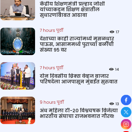
केंद्रीय शिक्षणमंत्री प्रल्हाद जोशी
यांच्याकडून शिक्षण क्षेत्रातील
सुधारणांबाबत आढावा
7 hours पूर्वी
17
देशाच्या काही राज्यांमध्ये मुसळधार
पाऊस, आसाममध्ये पुराच्या बळींची
संख्या ९५ वर
7 hours पूर्वी
14
दोन दिवसीय ब्रिक्स वेव्हज बाजार
परिषदेला आजपासून मुंबईत सुरुवात
So
9 hours पूर्वी
13
अंध महिला टी-२० विश्वचषक विजेत्या
भारतीय संघाचा राजभवनात गौरव!