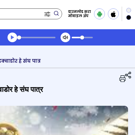
डाउनलोड करा
मोबाइल ॲप
Transcript summary
प्ले ऑडिओ
वाडोर हे संघ पात्र
डोर हे संघ पात्र