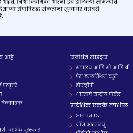
यावर आहेत. निओ क्विमिका अरिना इथे झालेल्या सामन्यात
 देशाच्या संघाविरुद्ध खेळताना शून्यावर बरोबरी
े.
य आहे
संबंधित साइट्स
मंत्रालय आणि मी आणि बी
प्रेस इन्फॉर्मेशन ब्युरो
रत्युत्तरे
डीएव्हीपी
य
भारताचे राष्ट्रीय पोर्टल
े वेळापत्रक
प्रादेशिक एकके तपशील
आर एन एन
नॉन आरएनयू
 वार्षिक पुरस्कार