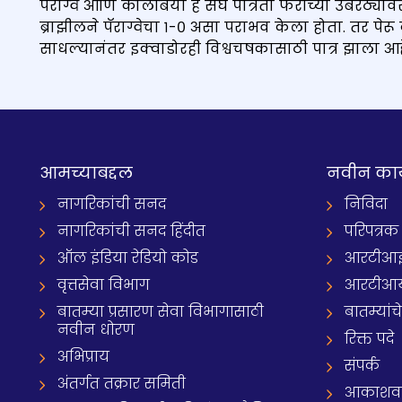
पॅराग्वे आणि कोलंबिया हे संघ पात्रता फेरीच्या उंबरठ्
ब्राझीलने पॅराग्वेचा १-० असा पराभव केला होता. तर पेरू
साधल्यानंतर इक्वाडोरही विश्वचषकासाठी पात्र झाला आह
आमच्याबद्दल
नवीन का
नागरिकांची सनद
निविदा
नागरिकांची सनद हिंदीत
परिपत्रक
ऑल इंडिया रेडियो कोड
आरटीआई प्
वृत्तसेवा विभाग
आरटीआ
बातम्या प्रसारण सेवा विभागासाठी
बातम्यांच
नवीन धोरण
रिक्त पदे
अभिप्राय
संपर्क
अंतर्गत तक्रार समिती
आकाशवाणी