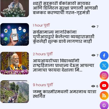
शहरी सहकारी बँकांसाठी सायबर
आणि डिजिटल सुरक्षा प्रणाली आणखी
बळकट करण्याची गरज-गृहमंत्री
1 hour पूर्वी
7
सर्वसामान्य नागरिकांना
युपीआयद्वारे केलेल्या व्यवहारासाठी
कुठलेही शुल्क द्यावे लागणार नाही
So
2 hours पूर्वी
7
आयआयटीच्या विद्यार्थ्यांनी
राष्ट्रहिताला प्राधान्य देऊन आपल्या
ज्ञानाचा फायदा देशाला मि...
9 hours पूर्वी
6
जम्मू काश्मीरमधली अमरनाथ यात्रा
स्थगित