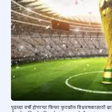
पुढच्या वर्षी होणाऱ्या फिफा फुटबॉल विश्वचषकासाठी ब्रा