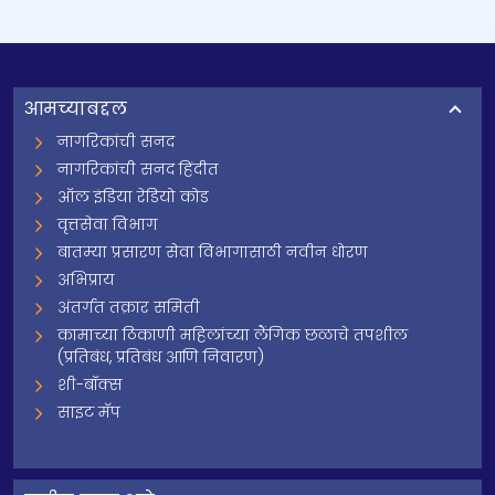
आमच्याबद्दल
नागरिकांची सनद
नागरिकांची सनद हिंदीत
ऑल इंडिया रेडियो कोड
वृत्तसेवा विभाग
बातम्या प्रसारण सेवा विभागासाठी नवीन धोरण
अभिप्राय
अंतर्गत तक्रार समिती
कामाच्या ठिकाणी महिलांच्या लैंगिक छळाचे तपशील
(प्रतिबंध, प्रतिबंध आणि निवारण)
शी-बॉक्स
साइट मॅप