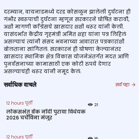
दरम्यान, वायनाडमध्ये दरड कोसळून झालेली दुर्घटना ही
गंभीर स्वरूपाची दुर्घटना म्हणून सरकारने घोषित करावी,
अशी मागणी काँग्रेसचे खासदार शशी थरूर यांनी केली.
यासंदर्भात केंद्रीय गृहमंत्री अमित शहा यांना पत्र लिहिलं
असल्याचं त्यांनी संसद भवनाच्या आवारात पत्रकारांशी
बोलताना सांगितलं. सरकारनं ही घोषणा केल्यानंतर
खासदार स्थानिक क्षेत्र विकास योजनेअंतर्गत मदत आणि
पुनर्वसनाच्या कामासाठी एक कोटी रुपये देणार
असल्याचंही थरूर यांनी नमूद केलं.
सर्वाधिक वाचले
सर्व पहा
12 hours पूर्वी
21
लोकसभेत बँक नोंदी पुरावा विधेयक
2026 चर्चेविना मंजूर
12 hours पूर्वी
16