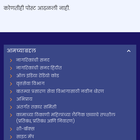
कोणतीही पोस्ट आढळली नाही.
आमच्याबद्दल
नागरिकांची सनद
नागरिकांची सनद हिंदीत
ऑल इंडिया रेडियो कोड
वृत्तसेवा विभाग
बातम्या प्रसारण सेवा विभागासाठी नवीन धोरण
अभिप्राय
अंतर्गत तक्रार समिती
कामाच्या ठिकाणी महिलांच्या लैंगिक छळाचे तपशील
(प्रतिबंध, प्रतिबंध आणि निवारण)
शी-बॉक्स
साइट मॅप