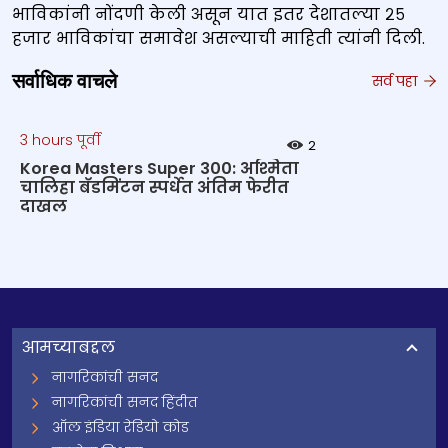
भाविकांनी नोंदणी केली असून यात इतर देशातल्या २५
हजार भाविकांचा समावेश असल्याची माहिती त्यांनी दिली.
सर्वाधिक वाचले
सर्व पहा
3 hours पूर्वी
2
Korea Masters Super 300: अश्मिता
चालिहा बॅडमिंटन स्पर्धेत अंतिम फेरीत
दाखल
आमच्याबद्दल
नागरिकांची सनद
नागरिकांची सनद हिंदीत
ऑल इंडिया रेडियो कोड