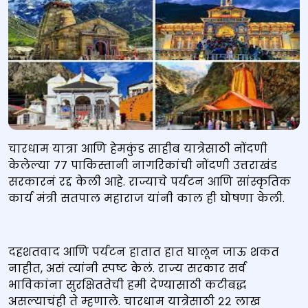
चारधाम यात्रा आणि हेमकुंड साहीब यात्रेसाठी नोंदणी
केलेल्या ७७ पाकिस्तानी नागरिकांची नोंदणी उत्तराखंड
सरकारनं रद्द केली आहे. राज्याचे पर्यटन आणि सांस्कृतिक
कार्य मंत्री सतपाल महाराज यांनी काल ही घोषणा केली.
दहशतवाद आणि पर्यटन हातात हात घालून जाऊ शकत
नाहीत, असं त्यांनी स्पष्ट केलं. राज्य सरकार सर्व
भाविकांना सुरक्षिततेची हमी देण्यासाठी कटीबद्ध
असल्याचंही ते म्हणाले. चारधाम यात्रेसाठी २२ लाख