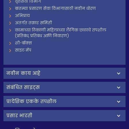
वृत्तसेवा विभाग
बातम्या प्रसारण सेवा विभागासाठी नवीन धोरण
अभिप्राय
अंतर्गत तक्रार समिती
कामाच्या ठिकाणी महिलांच्या लैंगिक छळाचे तपशील
(प्रतिबंध, प्रतिबंध आणि निवारण)
शी-बॉक्स
साइट मॅप
नवीन काय आहे
संबंधित साइट्स
प्रादेशिक एकके तपशील
प्रसार भारती