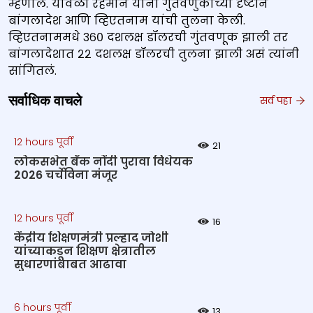
म्हणाले. यावेळी रेहमान यांनी गुंतवणुकीच्या दृष्टीनं
बांगलादेश आणि व्हिएतनाम यांची तुलना केली.
व्हिएतनाममधे ३६० दशलक्ष डॉलरची गुंतवणूक झाली तर
बांगलादेशात २२ दशलक्ष डॉलरची तुलना झाली असं त्यांनी
सांगितलं.
सर्वाधिक वाचले
सर्व पहा
12 hours पूर्वी
21
लोकसभेत बँक नोंदी पुरावा विधेयक
2026 चर्चेविना मंजूर
12 hours पूर्वी
16
केंद्रीय शिक्षणमंत्री प्रल्हाद जोशी
यांच्याकडून शिक्षण क्षेत्रातील
सुधारणांबाबत आढावा
6 hours पूर्वी
13