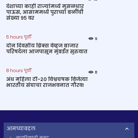
देशाच्या काही राज्यांमध्ये मुसळधार
पाऊस, आसाममध्ये पुराच्या बळींची
संख्या ९५ वर
6 hours पूर्वी
9
दोन दिवसीय ब्रिक्स वेव्हज बाजार
परिषदेला आजपासून मुंबईत सुरुवात
8 hours पूर्वी
8
अंध महिला टी-२० विश्वचषक विजेत्या
भारतीय संघाचा राजभवनात गौरव!
आमच्याबद्दल
नागरिकांची सनद