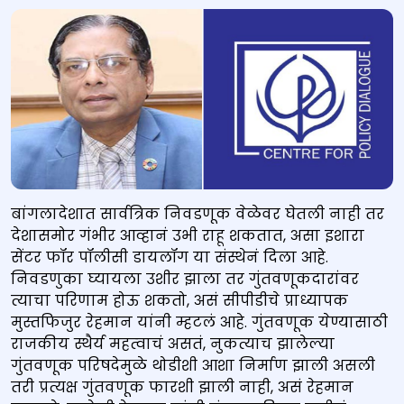
बांगलादेशात सार्वत्रिक निवडणूक वेळेवर घेतली नाही तर
देशासमोर गंभीर आव्हानं उभी राहू शकतात, असा इशारा
सेंटर फॉर पॉलीसी डायलॉग या संस्थेनं दिला आहे.
निवडणुका घ्यायला उशीर झाला तर गुंतवणूकदारांवर
त्याचा परिणाम होऊ शकतो, असं सीपीडीचे प्राध्यापक
मुस्तफिजुर रेहमान यांनी म्हटलं आहे. गुंतवणूक येण्यासाठी
राजकीय स्थैर्य महत्वाचं असतं, नुकत्याच झालेल्या
गुंतवणूक परिषदेमुळे थोडीशी आशा निर्माण झाली असली
तरी प्रत्यक्ष गुंतवणूक फारशी झाली नाही, असं रेहमान