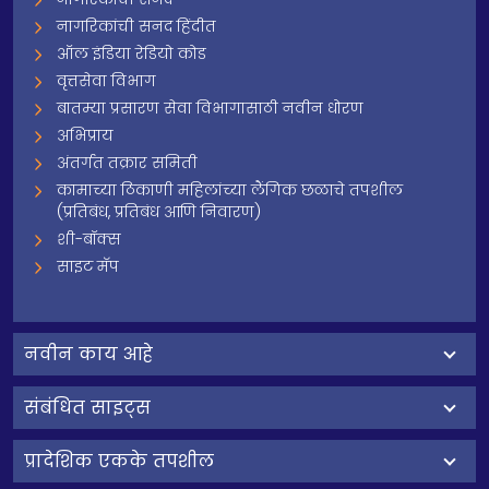
नागरिकांची सनद हिंदीत
ऑल इंडिया रेडियो कोड
वृत्तसेवा विभाग
बातम्या प्रसारण सेवा विभागासाठी नवीन धोरण
अभिप्राय
अंतर्गत तक्रार समिती
कामाच्या ठिकाणी महिलांच्या लैंगिक छळाचे तपशील
(प्रतिबंध, प्रतिबंध आणि निवारण)
शी-बॉक्स
साइट मॅप
नवीन काय आहे
संबंधित साइट्स
प्रादेशिक एकके तपशील