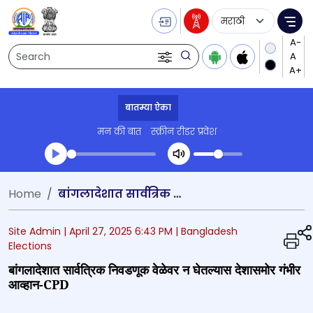
Language Selecti
Me
Search
बातम्या ऐका
मन की बात
स्क्रीन रीडर प्रवेश
Transcript summary
Home
बांगलादेशात सार्वत्रिक निवडणूक वेळेवर न घेतल्यास देशासमोर गंभीर आव्हान-CPD
प्ले ऑडिओ
Site Admin |
April 27, 2025 6:43 PM
| Bangladesh
Elections
बांगलादेशात सार्वत्रिक निवडणूक वेळेवर न घेतल्यास देशासमोर गंभीर
आव्हान-CPD