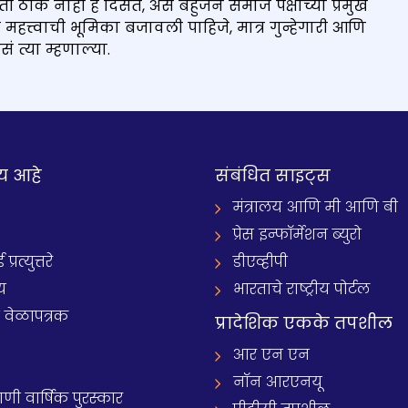
ी ठीक नाही हे दिसतं, असं बहुजन समाज पक्षाच्या प्रमुख
ीत महत्त्वाची भूमिका बजावली पाहिजे, मात्र गुन्हेगारी आणि
ं त्या म्हणाल्या.
य आहे
संबंधित साइट्स
मंत्रालय आणि मी आणि बी
प्रेस इन्फॉर्मेशन ब्युरो
रत्युत्तरे
डीएव्हीपी
य
भारताचे राष्ट्रीय पोर्टल
े वेळापत्रक
प्रादेशिक एकके तपशील
आर एन एन
नॉन आरएनयू
 वार्षिक पुरस्कार