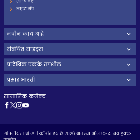
शी-बॉक्स
साइट मॅप
नवीन काय आहे
संबंधित साइट्स
प्रादेशिक एकके तपशील
प्रसार भारती
सामाजिक कनेक्ट
गोपनीयता धोरण
| कॉपीराइट © 2026 बातम्या ऑन एअर. सर्व हक्क