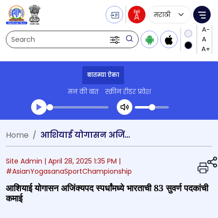
Language Selecti
Me
Search
बातम्या ऐका
मन की बात
स्क्रीन रीडर प्रवेश
Transcript summary
Home
आशियाई योगासन अजिंक्यपद स्पर्धांमध्ये भारताची 83 सुवर्ण पदकांची कमाई
प्ले ऑडिओ
Site Admin |
April 28, 2025 1:35 PM
|
#AsianYogasanaSportChampionship
आशियाई योगासन अजिंक्यपद स्पर्धांमध्ये भारताची 83 सुवर्ण पदकांची
कमाई