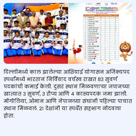
दिल्लीमध्ये काल झालेल्या आशियाई योगासन अजिंक्यपद
स्पर्धांमध्ये भारतानं निर्विवाद वर्चस्व राखत ८३ सुवर्ण
पदकांची कमाई केली. दुसरं स्थान मिळवणाऱ्या जपानच्या
खात्यात ३ सुवर्ण, ३ रौप्य आणि ४ कास्यपदकं जमा झाली.
मोंगोलिया, ओमान आणि नेपाळच्या संघांनी पहिल्या पाचात
स्थान मिळवलं. २१ देशांनी या स्पर्धेत सहभाग नोंदवला
होता.