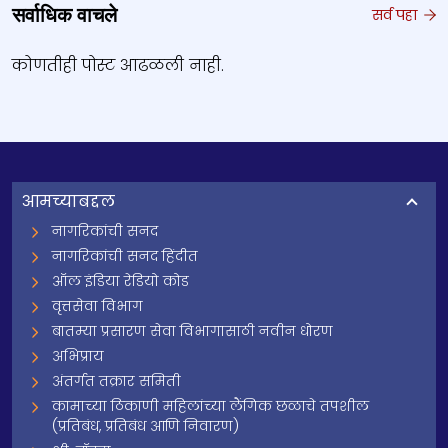
सर्वाधिक वाचले
सर्व पहा
कोणतीही पोस्ट आढळली नाही.
आमच्याबद्दल
नागरिकांची सनद
नागरिकांची सनद हिंदीत
ऑल इंडिया रेडियो कोड
वृत्तसेवा विभाग
बातम्या प्रसारण सेवा विभागासाठी नवीन धोरण
अभिप्राय
अंतर्गत तक्रार समिती
कामाच्या ठिकाणी महिलांच्या लैंगिक छळाचे तपशील
(प्रतिबंध, प्रतिबंध आणि निवारण)