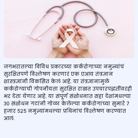
जगभरातल्या विविध प्रकारच्या कर्करोगाच्या नमुन्यांचं
सुरक्षितपणे विश्लेषण करणारं एक एआय तंत्रज्ञान
शास्त्रज्ञांनी विकसित केलं आहे. या तंत्रज्ञानामुळे
कर्करोग्याची गोपनीयता सुरक्षित राखत उपचारपद्धतींवरही
भर देता येणार आहे. या संपूर्ण संशोधनात सहा देशांमधल्या
३० संशोधन गटांनी गोळा केलेल्या कर्करोगाच्या सुमारे ७
हजार ५२५ नमुन्यांमधल्या प्रथिनांचं विश्लेषण करण्यात
आलं.