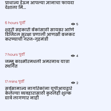
प्राधान्य देऊन आपल्या ज्ञानाचा फायदा
देशाला मि...
6 hours पूर्वी
5
शहरी सहकारी बँकांसाठी सायबर आणि
डिजिटल सुरक्षा प्रणाली आणखी बळकट
करण्याची गरज-गृहमंत्री
7 hours पूर्वी
4
जम्मू काश्मीरमधली अमरनाथ यात्रा
स्थगित
17 mins पूर्वी
2
सर्वसामान्य नागरिकांना युपीआयद्वारे
केलेल्या व्यवहारासाठी कुठलेही शुल्क
द्यावे लागणार नाही