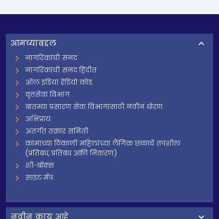
आमच्याबद्दल
नागरिकांची सनद
नागरिकांची सनद हिंदीत
ऑल इंडिया रेडियो कोड
वृत्तसेवा विभाग
बातम्या प्रसारण सेवा विभागासाठी नवीन धोरण
अभिप्राय
अंतर्गत तक्रार समिती
कामाच्या ठिकाणी महिलांच्या लैंगिक छळाचे तपशील
(प्रतिबंध, प्रतिबंध आणि निवारण)
शी-बॉक्स
साइट मॅप
नवीन काय आहे