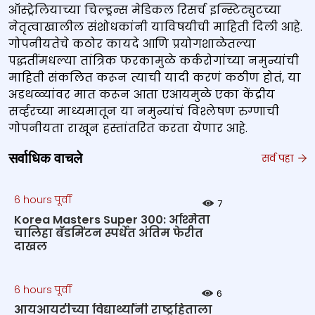
ऑस्ट्रेलियाच्या चिल्ड्रन्स मेडिकल रिसर्च इन्स्टिट्युटच्या
नेतृत्वाखालील संशोधकांनी याविषयीची माहिती दिली आहे.
गोपनीयतेचे कठोर कायदे आणि प्रयोगशाळेतल्या
पद्धतींमधल्या तांत्रिक फरकामुळे कर्करोगांच्या नमुन्यांची
माहिती संकलित करून त्याची यादी करणं कठीण होतं, या
अडथळ्यांवर मात करून आता एआयमुळे एका केंद्रीय
सर्व्हरच्या माध्यमातून या नमुन्यांचं विश्लेषण रुग्णाची
गोपनीयता राखून हस्तांतरित करता येणार आहे.
सर्वाधिक वाचले
सर्व पहा
6 hours पूर्वी
7
Korea Masters Super 300: अश्मिता
चालिहा बॅडमिंटन स्पर्धेत अंतिम फेरीत
दाखल
6 hours पूर्वी
6
आयआयटीच्या विद्यार्थ्यांनी राष्ट्रहिताला