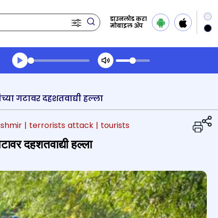
डाउनलोड करा
मोबाइल ॲप
Transcript summary
प्ले ऑडिओ
च्या गटावर दहशतवाद्यी हल्ला
shmir
| terrorists attack
| tourists
गटावर दहशतवाद्यी हल्ला