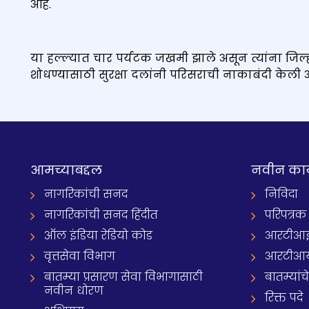
आहे.
या हल्ल्यात चार पर्यटक जखमी झाले असून त्यांना जिल
शोधण्यासाठी सुरक्षा दलांनी परिसराची नाकाबंदी केली 
आमच्याबद्दल
नवीन का
नागरिकांची सनद
निविदा
नागरिकांची सनद हिंदीत
परिपत्रक
ऑल इंडिया रेडियो कोड
आरटीआई प्
वृत्तसेवा विभाग
आरटीआ
बातम्या प्रसारण सेवा विभागासाठी
बातम्यांच
नवीन धोरण
रिक्त पदे