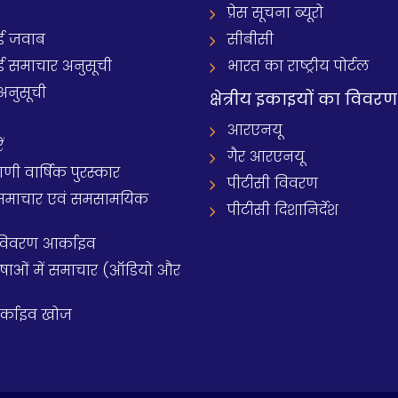
प्रेस सूचना ब्यूरो
 जवाब
सीबीसी
समाचार अनुसूची
भारत का राष्ट्रीय पोर्टल
अनुसूची
क्षेत्रीय इकाइयों का विवरण
आरएनयू
ं
गैर आरएनयू
 वार्षिक पुरस्कार
पीटीसी विवरण
समाचार एवं समसामयिक
पीटीसी दिशानिर्देश
 विवरण आर्काइव
य भाषाओं में समाचार (ऑडियो और
आर्काइव खोज