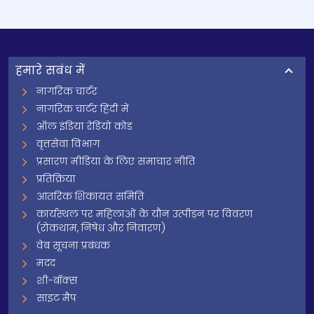
हमारे सबंध में
नागरिक चार्टर
नागरिक चार्टर हिंदी में
ऑल इंडिया रेडियो कोड
वृत्तसेवा विभाग
प्रसारण मीडिया के लिए समाचार नीति
प्रतिक्रिया
आंतरिक शिकायत समिति
कार्यस्थल पर महिलाओं के यौन उत्पीड़न पर विवरण
(रोकथाम, निषेध और निवारण)
वेब सूचना प्रबंधक
मदद
शी-बॉक्स
साइट मैप