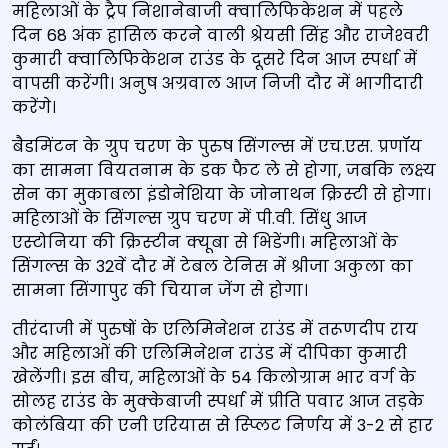
महिलाओं के ट्रैप निशानेबाजी क्‍वालिफिकेशन में पहले
दिन 68 अंक हासिल करने वाली श्रेयसी सिंह और राजेश्‍वरी
कुमारी क्वालिफिकेशन राउंड के दूसरे दिन आज स्‍पर्धा में
वापसी करेंगी। अनुष अग्रवाल आज निजी दौर में भागीदारी
करेंगे।
बैडमिंटन के ग्रुप चरण के पुरुष सिंगल्‍स में एच.एस. प्रणॉय
का सामना वियतनाम के डक फैट ले से होगा, जबकि लक्ष्‍य
सेन का मुकाबला इंडोनेशिया के जोनाथन क्रिस्‍टी से होगा।
महिलाओं के सिंगल्‍स ग्रुप चरण में पी.वी. सिंधु आज
एस्‍टोनिया की क्रिस्‍ट‍ीन क्‍यूबा से भिडेंगी। महिलाओं के
सिंगल्‍स के 32वें दौर में टेबल टेनिस में श्रीजा अकुला का
सामना सिंगापुर की चियान जेंग से होगा।
तीरंदाजी में पुरुषों के एलिमिनेशन राउंड में तरूणदीप राय
और महिलाओं की एलिमिनेशन राउंड में दीपिका कुमारी
खेलेंगी। इस बीच, महिलाओं के 54 किलोग्राम भार वर्ग के
सोलह राउंड के मुक्केबाजी स्पर्धा में प्रीति पवार आज तड़के
कोलंबिया की एनी एरियास से स्प्लिट निर्णय में 3-2 से हार