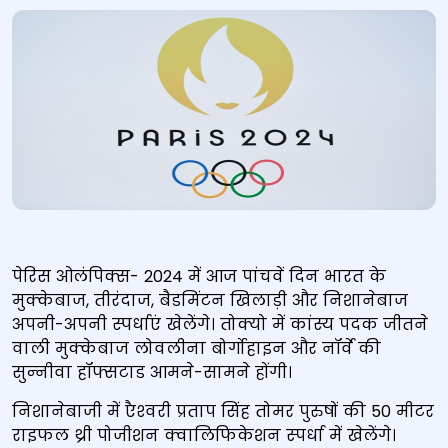
पेरिस ओलंपिक्स- 2024 में आज पांचवें दिन भारत के
मुक्केबाज, तीरंदाज, बैडमिंटन खिलाड़ी और निशानेबाज
अपनी-अपनी स्पर्धाएं खेलेंगे। तोक्यो में कांस्य पदक जीतने
वाली मुक्केबाज लोवलीना बोर्गोहाइन और नॉर्वे की
सुन्‍नीवा हॉफ्सटाड आमने-सामने होंगी।
निशानेबाजी में एैश्‍वरी प्रताप सिंह तोमर पुरुषों की 50 मीटर
राइफल थ्री पोजीशन क्‍वालिफिकेशन स्‍पर्धा में खेलेंगे।