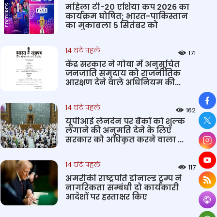
महिला टी-20 एशिया कप 2026 का
कार्यक्रम घोषित; भारत-पाकिस्तान
का मुकाबला 5 सितंबर को
14 घंटे पहले
171
केंद्र सरकार ने गोवा में अनुसूचित
जनजाति समुदाय को राजनीतिक
आरक्षण देने वाले अधिनियम की...
So
14 घंटे पहले
162
यूपीआई लेनदेन पर बैंकों को शुल्क
लगाने की अनुमति देने के लिए
सरकार को अधिकृत करने वाला ...
14 घंटे पहले
117
अमरीकी राष्ट्रपति डोनाल्ड ट्रम्प ने
नागरिकता सम्बंधी दो कार्यकारी
आदेशों पर हस्ताक्षर किए