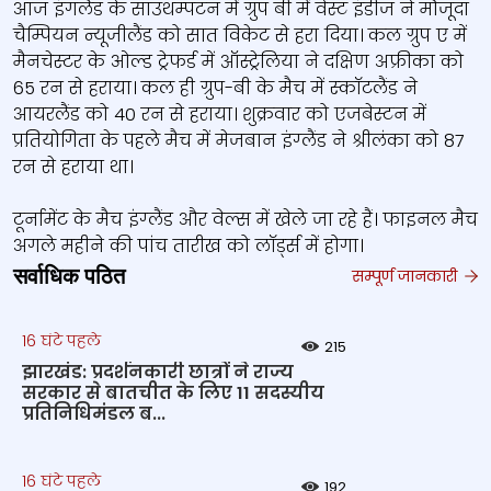
आज इंगलैंड के साउथम्पटन में ग्रुप बी में वेस्ट इंडीज ने मौजूदा
चैम्पियन न्यूजीलैंड को सात विकेट से हरा दिया। कल ग्रुप ए में
मैनचेस्‍टर के ओल्‍ड ट्रेफर्ड में ऑस्ट्रेलिया ने दक्षिण अफ्रीका को
65 रन से हराया। कल ही ग्रुप-बी के मैच में स्‍कॉटलैंड ने
आयरलैंड को 40 रन से हराया। शुक्रवार को एजबेस्टन में
प्रतियोगिता के पहले मैच में मेजबान इंग्‍लैंड ने श्रीलंका को 87
रन से हराया था।
टूर्नामेंट के मैच इंग्‍लैंड और वेल्‍स में खेले जा रहे हैं। फाइनल मैच
अगले महीने की पांच तारीख को लॉर्ड्स में होगा।
सर्वाधिक पठित
सम्पूर्ण जानकारी
16 घंटे पहले
215
झारखंड: प्रदर्शनकारी छात्रों ने राज्य
सरकार से बातचीत के लिए 11 सदस्यीय
प्रतिनिधिमंडल ब...
16 घंटे पहले
192