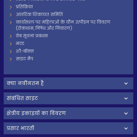
प्रतिक्रिया
आंतरिक शिकायत समिति
कार्यस्थल पर महिलाओं के यौन उत्पीड़न पर विवरण
(रोकथाम, निषेध और निवारण)
वेब सूचना प्रबंधक
मदद
शी-बॉक्स
साइट मैप
क्‍या नवीनतम है
संबंधित साइट
क्षेत्रीय इकाइयों का विवरण
प्रसार भारती