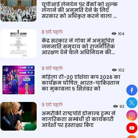
यूपीआई लेनदेन पर बैंकों को शुल्क
लगाने की अनुमति देने के लिए
सरकार को अधिकृत करने वाला ...
8 घंटे पहले
104
केंद्र सरकार ने गोवा में अनुसूचित
जनजाति समुदाय को राजनीतिक
आरक्षण देने वाले अधिनियम की...
9 घंटे पहले
102
महिला टी-20 एशिया कप 2026 का
कार्यक्रम घोषित; भारत-पाकिस्तान
So
का मुकाबला 5 सितंबर को
9 घंटे पहले
92
अमरीकी राष्ट्रपति डोनाल्ड ट्रम्प ने
नागरिकता सम्बंधी दो कार्यकारी
आदेशों पर हस्ताक्षर किए