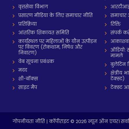
वृत्तसेवा विभाग
आरटीआई 
प्रसारण मीडिया के लिए समाचार नीति
समाचार 
प्रतिक्रिया
रिक्ति
आंतरिक शिकायत समिति
संपर्क करे
कार्यस्थल पर महिलाओं के यौन उत्पीड़न
आकाशवाणी
पर विवरण (रोकथाम, निषेध और
ऑडियो: 
निवारण)
मामले
वेब सूचना प्रबंधक
बुलेटिन
मदद
क्षेत्री
शी-बॉक्स
टेक्स्ट)
साइट मैप
टेक्स्ट 
गोपनीयता नीति
| कॉपीराइट © 2026 न्यूज़ ऑन एयर। सर्वा