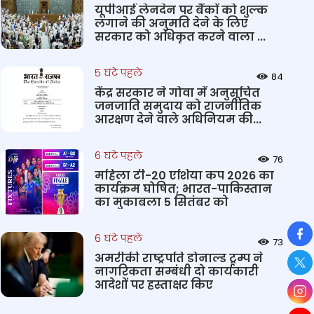
यूपीआई लेनदेन पर बैंकों को शुल्क
लगाने की अनुमति देने के लिए
सरकार को अधिकृत करने वाला ...
5 घंटे पहले
84
केंद्र सरकार ने गोवा में अनुसूचित
जनजाति समुदाय को राजनीतिक
आरक्षण देने वाले अधिनियम की...
6 घंटे पहले
76
महिला टी-20 एशिया कप 2026 का
कार्यक्रम घोषित; भारत-पाकिस्तान
का मुकाबला 5 सितंबर को
So
6 घंटे पहले
73
अमरीकी राष्ट्रपति डोनाल्ड ट्रम्प ने
नागरिकता सम्बंधी दो कार्यकारी
आदेशों पर हस्ताक्षर किए