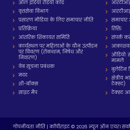
ऑल इंडिया रेडियो कोड
आरटीआई
वृत्तसेवा विभाग
आरटीआई 
प्रसारण मीडिया के लिए समाचार नीति
समाचार 
प्रतिक्रिया
रिक्ति
आंतरिक शिकायत समिति
संपर्क करे
कार्यस्थल पर महिलाओं के यौन उत्पीड़न
आकाशवाणी
पर विवरण (रोकथाम, निषेध और
ऑडियो: 
निवारण)
मामले
वेब सूचना प्रबंधक
बुलेटिन
मदद
क्षेत्री
शी-बॉक्स
टेक्स्ट)
साइट मैप
टेक्स्ट 
गोपनीयता नीति
| कॉपीराइट © 2026 न्यूज़ ऑन एयर। सर्वा