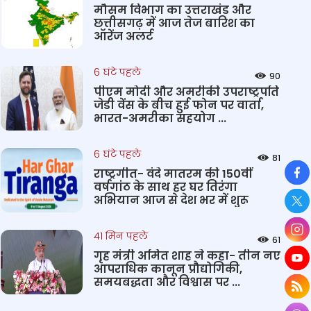
मौसम विभाग का उत्तराखंड और
छत्तीसगढ़ में आज तेज बारिश का
ऑरेंज अलर्ट
6 घंटे पहले
90
पीएम मोदी और अमरीकी उपराष्ट्रपति
जेडी वेंस के बीच हुई फोन पर वार्ता,
भारत-अमरीका सहयोग ...
6 घंटे पहले
81
So
राष्ट्रगीत- वंदे मातरम की 150वीं
वर्षगांठ के साथ हर घर तिरंगा
अभियान आज से देश भर में शुरू
41 मिन पहले
61
गृह मंत्री अमित शाह ने कहा- तीन नए
आपराधिक कानून प्रौद्योगिकी,
समयबद्धता और विश्वास पर ...