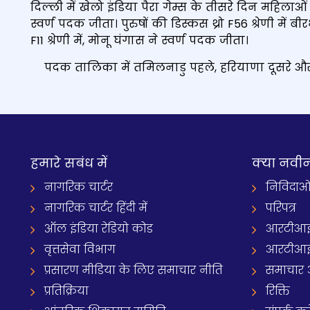
दिल्‍ली में खेलो इंडिया पैरा गेम्स के तीसरे दिन महिलाओं
स्वर्ण पदक जीता। पुरुषों की डिस्कस थ्रो F56 श्रेणी में ब
F11 श्रेणी में, मोनू घंगास ने स्वर्ण पदक जीता।
पदक तालिका में तमिलनाडु पहले, हरियाणा दूसरे और उत्
हमारे सबंध में
क्‍या नवी
नागरिक चार्टर
निविदाओ
नागरिक चार्टर हिंदी में
परिपत्र
ऑल इंडिया रेडियो कोड
आरटीआई
वृत्तसेवा विभाग
आरटीआई 
प्रसारण मीडिया के लिए समाचार नीति
समाचार 
प्रतिक्रिया
रिक्ति