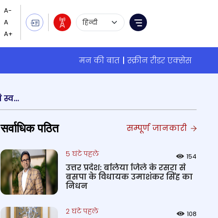
Language Selection
Menu
मन की बात
स्क्रीन रीडर एक्सेस
दिल्‍ली में खेलो इंडिया पैरा गेम्स के तीसरे दिन महिलाओं की जैवलिन थ्रो F33/F34 श्रेणी में, भाग्यश्री माध जाधव ने स्वर्ण पदक जीता
सर्वाधिक पठित
सम्पूर्ण जानकारी
5 घंटे पहले
154
उत्तर प्रदेश: बलिया जिले के रसरा से
बसपा के विधायक उमाशंकर सिंह का
निधन
2 घंटे पहले
108