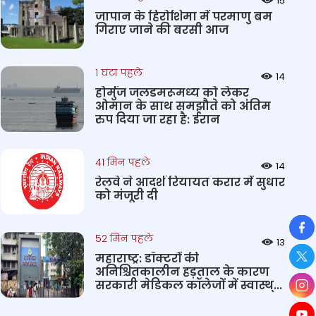
15
जापान के हिरोशिमा में परमाणु बम
गिराए जाने की बरसी आज
1 घंटा पहले
14
होर्मुज जलडमरूमध्‍य को लेकर
ओमान के साथ समझौते को अंतिम
रुप दिया जा रहा है: ईरान
41 मिन पहले
14
रेलवे ने आदर्श रियायत करार में सुधार
को मंजूरी दी
So
52 मिन पहले
13
महाराष्ट्र: डॉक्टरों की
अनिश्चितकालीन हड़ताल के कारण
सरकारी मेडिकल कॉलेजों में स्वास्थ्...