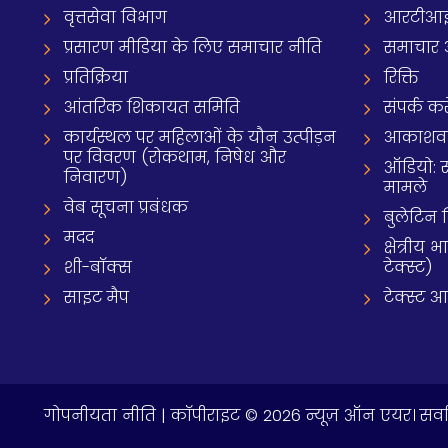
वृत्तसेवा विभाग
आरटीआई 
प्रसारण मीडिया के लिए समाचार नीति
समाचार 
प्रतिक्रिया
रिक्ति
आंतरिक शिकायत समिति
संपर्क करे
कार्यस्थल पर महिलाओं के यौन उत्पीड़न
आकाशवाणी
पर विवरण (रोकथाम, निषेध और
ऑडियो: 
निवारण)
मामले
वेब सूचना प्रबंधक
बुलेटिन
मदद
क्षेत्री
शी-बॉक्स
टेक्स्ट)
साइट मैप
टेक्स्ट 
गोपनीयता नीति
| कॉपीराइट © 2026 न्यूज़ ऑन एयर। सर्वा