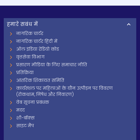
हमारे सबंध में
नागरिक चार्टर
नागरिक चार्टर हिंदी में
ऑल इंडिया रेडियो कोड
वृत्तसेवा विभाग
प्रसारण मीडिया के लिए समाचार नीति
प्रतिक्रिया
आंतरिक शिकायत समिति
कार्यस्थल पर महिलाओं के यौन उत्पीड़न पर विवरण
(रोकथाम, निषेध और निवारण)
वेब सूचना प्रबंधक
मदद
शी-बॉक्स
साइट मैप