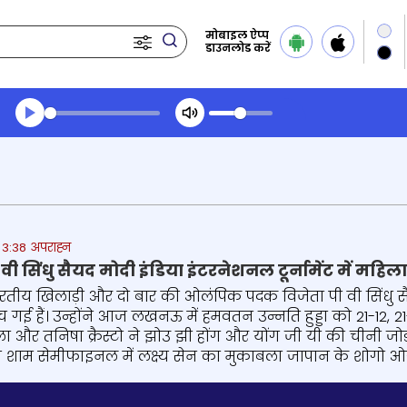
मोबाइल ऐप्प
डाउनलोड करें
Transcript summary
प्ले ऑडियो
3:38 अपराह्न
 वी सिंधु सैयद मोदी इंडिया इंटरनेशनल टूर्नामेंट में महिल
भारतीय खिलाड़ी और दो बार की ओलंपिक पदक विजेता पी वी सिंधु सैयद
च गई हैं। उन्होंने आज लखनऊ में हमवतन उन्नति हुड्डा को 21-12, 
िला और तनिषा क्रैस्टो ने झोउ झी होंग और योंग जी यी की चीनी जोड
ज शाम सेमीफाइनल में लक्ष्य सेन का मुकाबला जापान के शोगो ओगा