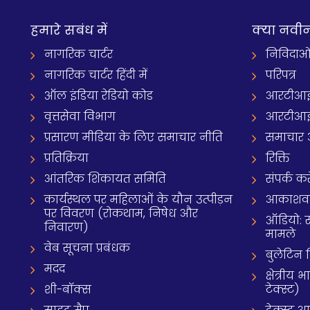
हमारे सबंध में
क्‍या नवी
नागरिक चार्टर
निविदाओ
नागरिक चार्टर हिंदी में
परिपत्र
ऑल इंडिया रेडियो कोड
आरटीआई
वृत्तसेवा विभाग
आरटीआई 
प्रसारण मीडिया के लिए समाचार नीति
समाचार 
प्रतिक्रिया
रिक्ति
आंतरिक शिकायत समिति
संपर्क करे
कार्यस्थल पर महिलाओं के यौन उत्पीड़न
आकाशवाणी
पर विवरण (रोकथाम, निषेध और
ऑडियो: 
निवारण)
मामले
वेब सूचना प्रबंधक
बुलेटिन
मदद
क्षेत्री
शी-बॉक्स
टेक्स्ट)