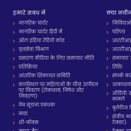
हमारे सबंध में
क्‍या नवी
नागरिक चार्टर
निविदाओ
नागरिक चार्टर हिंदी में
परिपत्र
ऑल इंडिया रेडियो कोड
आरटीआई
वृत्तसेवा विभाग
आरटीआई 
प्रसारण मीडिया के लिए समाचार नीति
समाचार 
प्रतिक्रिया
रिक्ति
आंतरिक शिकायत समिति
संपर्क करे
कार्यस्थल पर महिलाओं के यौन उत्पीड़न
आकाशवाणी
पर विवरण (रोकथाम, निषेध और
ऑडियो: 
निवारण)
मामले
वेब सूचना प्रबंधक
बुलेटिन
मदद
क्षेत्री
शी-बॉक्स
टेक्स्ट)