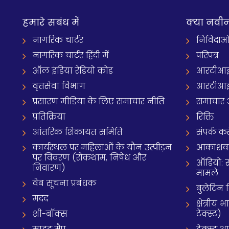
हमारे सबंध में
क्‍या नवी
नागरिक चार्टर
निविदाओ
नागरिक चार्टर हिंदी में
परिपत्र
ऑल इंडिया रेडियो कोड
आरटीआई
वृत्तसेवा विभाग
आरटीआई 
प्रसारण मीडिया के लिए समाचार नीति
समाचार 
प्रतिक्रिया
रिक्ति
आंतरिक शिकायत समिति
संपर्क करे
कार्यस्थल पर महिलाओं के यौन उत्पीड़न
आकाशवाणी
पर विवरण (रोकथाम, निषेध और
ऑडियो: 
निवारण)
मामले
वेब सूचना प्रबंधक
बुलेटिन
मदद
क्षेत्री
शी-बॉक्स
टेक्स्ट)