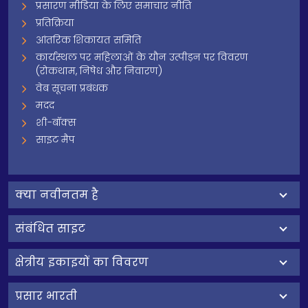
प्रसारण मीडिया के लिए समाचार नीति
प्रतिक्रिया
आंतरिक शिकायत समिति
कार्यस्थल पर महिलाओं के यौन उत्पीड़न पर विवरण
(रोकथाम, निषेध और निवारण)
वेब सूचना प्रबंधक
मदद
शी-बॉक्स
साइट मैप
क्‍या नवीनतम है
संबंधित साइट
क्षेत्रीय इकाइयों का विवरण
प्रसार भारती