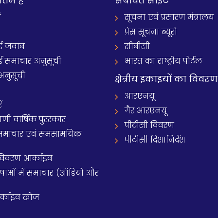
नतम है
संबंधित साइट
ं
सूचना एवं प्रसारण मंत्रालय
प्रेस सूचना ब्यूरो
 जवाब
सीबीसी
समाचार अनुसूची
भारत का राष्ट्रीय पोर्टल
अनुसूची
क्षेत्रीय इकाइयों का विवरण
आरएनयू
ं
गैर आरएनयू
 वार्षिक पुरस्कार
पीटीसी विवरण
समाचार एवं समसामयिक
पीटीसी दिशानिर्देश
 विवरण आर्काइव
य भाषाओं में समाचार (ऑडियो और
आर्काइव खोज