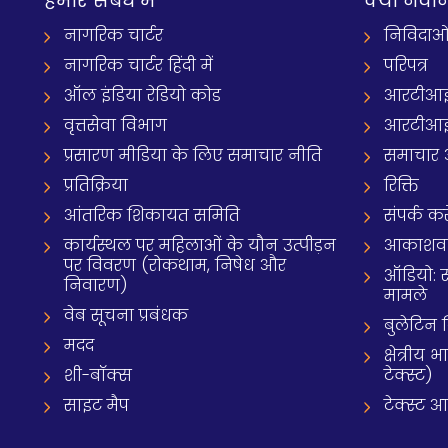
हमारे सबंध में
क्‍या नवी
नागरिक चार्टर
निविदाओ
नागरिक चार्टर हिंदी में
परिपत्र
ऑल इंडिया रेडियो कोड
आरटीआई
वृत्तसेवा विभाग
आरटीआई 
प्रसारण मीडिया के लिए समाचार नीति
समाचार 
प्रतिक्रिया
रिक्ति
आंतरिक शिकायत समिति
संपर्क करे
कार्यस्थल पर महिलाओं के यौन उत्पीड़न
आकाशवाणी
पर विवरण (रोकथाम, निषेध और
ऑडियो: 
निवारण)
मामले
वेब सूचना प्रबंधक
बुलेटिन
मदद
क्षेत्री
शी-बॉक्स
टेक्स्ट)
साइट मैप
टेक्स्ट 