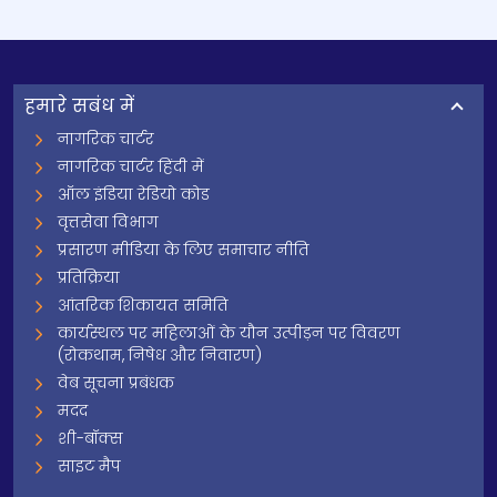
हमारे सबंध में
नागरिक चार्टर
नागरिक चार्टर हिंदी में
ऑल इंडिया रेडियो कोड
वृत्तसेवा विभाग
प्रसारण मीडिया के लिए समाचार नीति
प्रतिक्रिया
आंतरिक शिकायत समिति
कार्यस्थल पर महिलाओं के यौन उत्पीड़न पर विवरण
(रोकथाम, निषेध और निवारण)
वेब सूचना प्रबंधक
मदद
शी-बॉक्स
साइट मैप