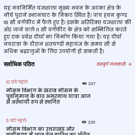
यह नवनिर्मित यज्ञशाला मुख्‍य भवन के अटका क्षेत्र के
नीचे पुराने स्‍नानघाट के निकट स्थित है। पांच हवन कुण्‍ड
16 सौ वर्गफीट में फैले हुए हैं। इसके अतिरिक्‍त यज्ञशाला की
ओर जाने वाले 11 सौ वर्गफीट के क्षेत्र को सम्मिलित करते
हुए एक प्रवेश दीर्घा का निर्माण किया गया है। यह दीर्घा
नवरात्रा के दौरान शतचण्‍डी महायज्ञ के समय सौ से
अधिक श्रद्धालुओं के लिए उपयोगी हो सकती है।
सर्वाधिक पठित
सम्पूर्ण जानकारी
10 घंटे पहले
237
मौसम विभाग के खराब मौसम के
पूर्वानुमान के बाद अमरनाथ यात्रा आज
से अस्थायी रूप से स्थगित
5 घंटे पहले
220
मौसम विभाग का उत्तराखंड और
छत्तीसगढ़ में आज तेज बारिश का ऑरेंज